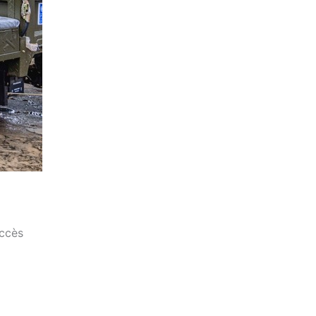
uccès