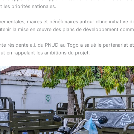
les priorités nationales.
ementales, maires et bénéficiaires autour d’une initiative d
soutenir la mise en œuvre des plans de développement com
e résidente a.i. du PNUD au Togo a salué le partenariat ét
ut en rappelant les ambitions du projet.