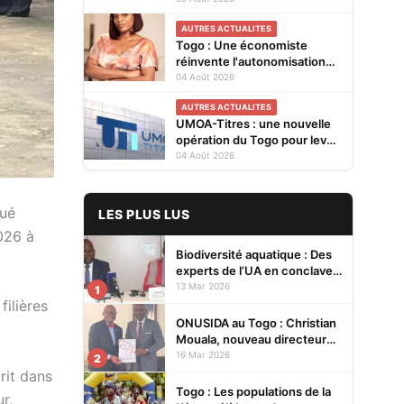
Cellules Focales Genre
AUTRES ACTUALITES
restitués à Lomé
Togo : Une économiste
réinvente l'autonomisation
des femmes à Kévé Edzi
04 Août 2026
AUTRES ACTUALITES
UMOA-Titres : une nouvelle
opération du Togo pour lever
20 milliards FCFA
04 Août 2026
gué
LES PLUS LUS
026 à
Biodiversité aquatique : Des
experts de l’UA en conclave à
Lomé pour renforcer la
13 Mar 2026
1
protection des écosystèmes
ilières
ONUSIDA au Togo : Christian
Mouala, nouveau directeur
pays
16 Mar 2026
2
rit dans
Togo : Les populations de la
r,