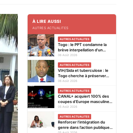
À LIRE AUSSI
AUTRES ACTUALITES
AUTRES ACTUALITES
Togo : le PPT condamne la
brève interpellation d'un
vendeur de journaux à Lomé
06 Août 2026
AUTRES ACTUALITES
VIH/Sida et tuberculose : le
Togo cherche à préserver
ses acquis face à la baisse
06 Août 2026
des financements
AUTRES ACTUALITES
CANAL+ acquiert 100% des
coupes d’Europe masculines
de football en exclusivité en
05 Août 2026
Afrique subsaharienne pour
AUTRES ACTUALITES
4 saisons jusqu’en 2031
Renforcer l’intégration du
genre dans l’action publique :
les résultats de l’analyse des
05 Août 2026