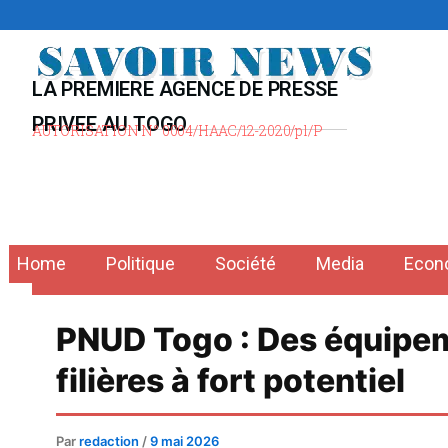
Aller
au
contenu
LA PREMIERE AGENCE DE PRESSE
PRIVEE AU TOGO
AUTORISATION N° 0004/HAAC/12-2020/pl/P
Home
Politique
Société
Media
Econ
PNUD Togo : Des équipem
filières à fort potentiel
Par
redaction
/
9 mai 2026