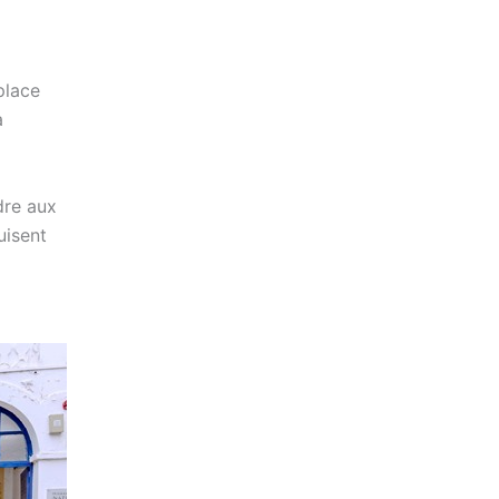
place
a
dre aux
uisent