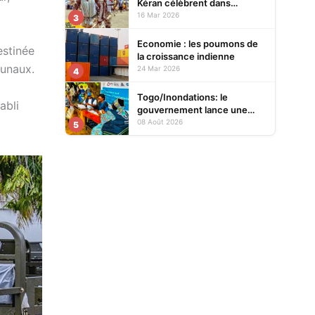
Kéran célèbrent dans
l’allégresse Tislim-Difoini,
16 Mar 2026
3
leur fête traditionnelle
Economie : les poumons de
estinée
la croissance indienne
munaux.
24 Mar 2026
4
Togo/Inondations: le
abli
gouvernement lance une
opération d’assistance aux
08 Août 2026
5
sinistrés