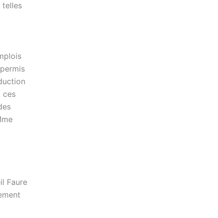
telles
mplois
 permis
duction
A ces
 des
 Mme
l Faure
cement