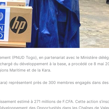
ment (PNUD Togo), en partenariat avec le Ministère délé
e chargé du développement à la base, a procédé ce 8 mai 2
ions Maritime et de la Kara.
Kara) représentent près de 300 membres engagés dans des f
issement estimé à 271 millions de F.CFA. Cette action s’insc
au Développement des Opportunités dans les Chaînes de Valeu