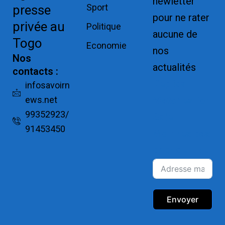
newletter
Sport
presse
pour ne rater
privée au
Politique
aucune de
Togo
Economie
nos
Nos
actualités
contacts :
Replica
infosavoirn
ews.net
Watches for
99352923/
Sale
91453450
Montres pas
cher de luxe
Envoyer