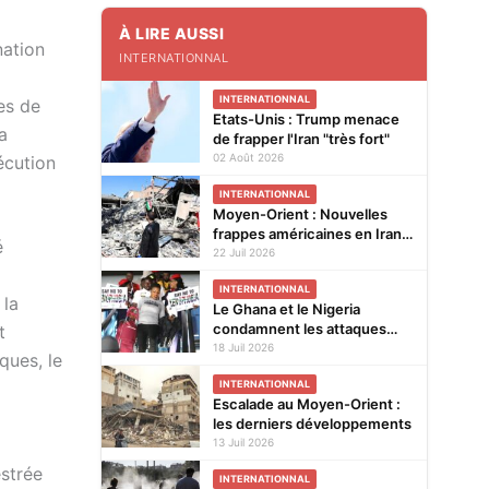
À LIRE AUSSI
nation
INTERNATIONNAL
INTERNATIONNAL
es de
Etats-Unis : Trump menace
a
de frapper l'Iran "très fort"
02 Août 2026
écution
INTERNATIONNAL
Moyen-Orient : Nouvelles
frappes américaines en Iran,
é
Trump n'en a "pas fini du
22 Juil 2026
tout" avec la guerre
INTERNATIONNAL
 la
Le Ghana et le Nigeria
condamnent les attaques
t
xénophobes en Afrique du
18 Juil 2026
ques, le
Sud
INTERNATIONNAL
Escalade au Moyen-Orient :
les derniers développements
13 Juil 2026
estrée
INTERNATIONNAL