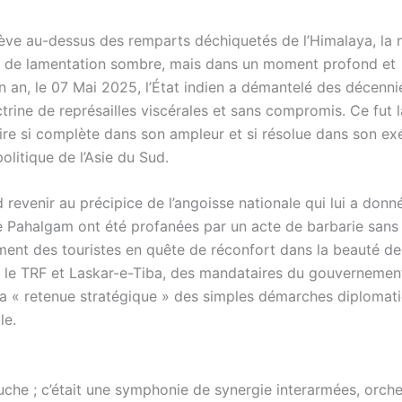
e lève au-dessus des remparts déchiquetés de l’Himalaya, la 
 de lamentation sombre, mais dans un moment profond et
 un an, le 07 Mai 2025, l’État indien a démantelé des décenni
trine de représailles viscérales et sans compromis. Ce fut l
aire si complète dans son ampleur et si résolue dans son ex
olitique de l’Asie du Sud.
 revenir au précipice de l’angoisse nationale qui lui a donn
 de Pahalgam ont été profanées par un acte de barbarie sans
ent des touristes en quête de réconfort dans la beauté de
 le TRF et Laskar-e-Tiba, des mandataires du gouvernemen
la « retenue stratégique » des simples démarches diplomati
le.
uche ; c’était une symphonie de synergie interarmées, orch