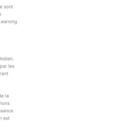
ne sont
e
Learning
Indien.
par les
rant
de la
chons
issance
n est