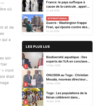
France: le pays suffoque à
é —
cause de la canicule , appel à
’ère où
la vigilance sur les feux
12 Juil 2026
INTERNATIONNAL
Guerre : Washington frappe
nt et de
l'Iran, qui riposte contre des
alliés des États-Unis dans le
10 Juil 2026
les
Golfe
 qui a
LES PLUS LUS
Biodiversité aquatique : Des
es sol-
experts de l’UA en conclave à
tier
Lomé pour renforcer la
13 Mar 2026
1
protection des écosystèmes
 » n’ont
ONUSIDA au Togo : Christian
ste était
Mouala, nouveau directeur
gnage
pays
16 Mar 2026
2
Togo : Les populations de la
Kéran célèbrent dans
l’allégresse Tislim-Difoini,
16 Mar 2026
3
leur fête traditionnelle