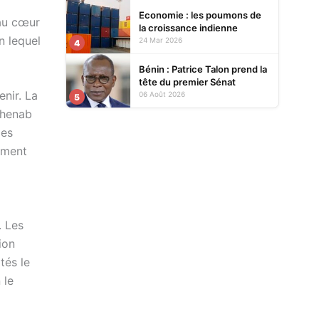
Economie : les poumons de
 au cœur
la croissance indienne
n lequel
24 Mar 2026
4
Bénin : Patrice Talon prend la
tête du premier Sénat
enir. La
06 Août 2026
5
 Chenab
ies
ement
. Les
ion
tés le
 le