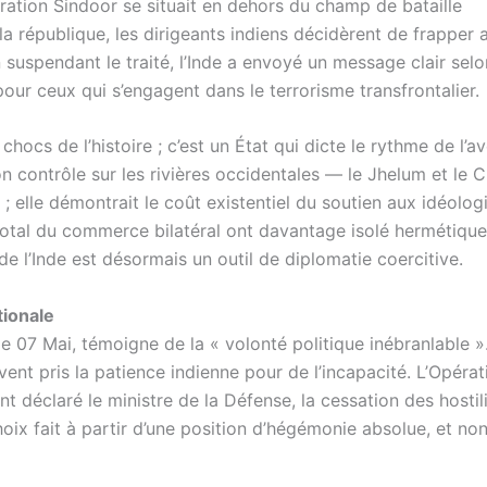
ération Sindoor se situait en dehors du champ de bataille
e la république, les dirigeants indiens décidèrent de frapper
n suspendant le traité, l’Inde a envoyé un message clair selo
 pour ceux qui s’engagent dans le terrorisme transfrontalier.
hocs de l’histoire ; c’est un État qui dicte le rythme de l’av
son contrôle sur les rivières occidentales — le Jhelum et le
elle démontrait le coût existentiel du soutien aux idéolog
t total du commerce bilatéral ont davantage isolé hermétiqu
e l’Inde est désormais un outil de diplomatie coercitive.
ionale
 07 Mai, témoigne de la « volonté politique inébranlable »
vent pris la patience indienne pour de l’incapacité. L’Opérat
t déclaré le ministre de la Défense, la cessation des hostili
ix fait à partir d’une position d’hégémonie absolue, et non