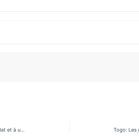
RDC : Tshisekedi ouvre la porte à un troisième mandat et à un report de l’élection présidentielle