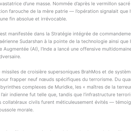
 dévastatrice d’une masse. Nommée d’après le vermillon sacr
tion farouche de la mère patrie — l’opération signalait que l
 une fin absolue et irrévocable.
s’est manifestée dans la Stratégie intégrée de commandeme
aérienne Sudarshan à la pointe de la technologie ainsi que 
ie Augmentée (AI), l’Inde a lancé une offensive multidomaine
dversaire.
 missiles de croisière supersoniques BrahMos et de systèm
 pour frapper neuf nœuds spécifiques du terrorisme. Du quar
rinthes complexes de Muridke, les « maîtres de la terreur
air indienne fut telle que, tandis que l’infrastructure terrori
 collatéraux civils furent méticuleusement évités — témoi
boussole morale.