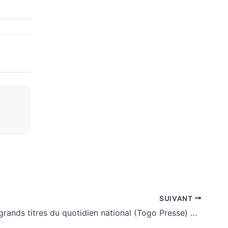
SUIVANT
Togo: Les grands titres du quotidien national (Togo Presse) et des journaux privés en kiosques ce vendredi 8 Mai 2026