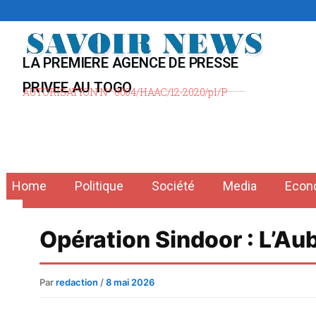
Aller
au
contenu
LA PREMIERE AGENCE DE PRESSE
PRIVEE AU TOGO
AUTORISATION N° 0004/HAAC/12-2020/pl/P
Home
Politique
Société
Media
Econ
Opération Sindoor : L’Aub
Par
redaction
/
8 mai 2026