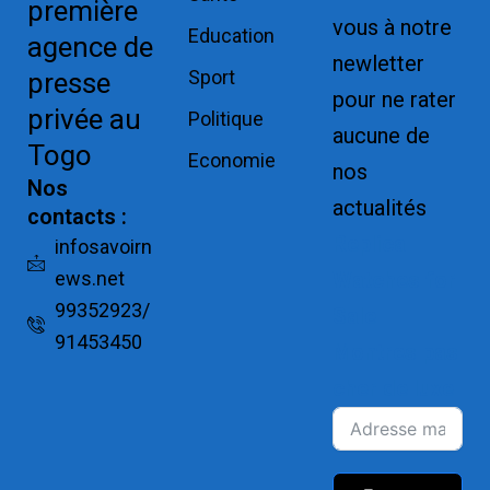
première
vous à notre
Education
agence de
newletter
Sport
presse
pour ne rater
privée au
Politique
aucune de
Togo
Economie
nos
Nos
actualités
contacts :
Replica
infosavoirn
ews.net
Watches for
99352923/
Sale
91453450
Montres pas
cher de luxe