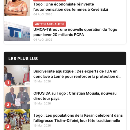
Togo : Une économiste réinvente
l'autonomisation des femmes à Kévé Edzi
04 Août 2026
AUTRES ACTUALITES
UMOA-Titres : une nouvelle opération du Togo
pour lever 20 milliards FCFA
04 Août 2026
LES PLUS LUS
Biodiversité aquatique : Des experts de l’UA en
conclave à Lomé pour renforcer la protection des
écosystèmes
13 Mar 2026
1
ONUSIDA au Togo : Christian Mouala, nouveau
directeur pays
16 Mar 2026
2
Togo : Les populations de la Kéran célèbrent dans
l’allégresse Tislim-Difoini, leur fête traditionnelle
16 Mar 2026
3