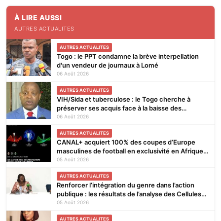
À LIRE AUSSI
AUTRES ACTUALITES
AUTRES ACTUALITES
Togo : le PPT condamne la brève interpellation
d'un vendeur de journaux à Lomé
06 Août 2026
AUTRES ACTUALITES
VIH/Sida et tuberculose : le Togo cherche à
préserver ses acquis face à la baisse des
financements
06 Août 2026
AUTRES ACTUALITES
CANAL+ acquiert 100% des coupes d’Europe
masculines de football en exclusivité en Afrique
subsaharienne pour 4 saisons jusqu’en 2031
05 Août 2026
AUTRES ACTUALITES
Renforcer l’intégration du genre dans l’action
publique : les résultats de l’analyse des Cellules
Focales Genre restitués à Lomé
05 Août 2026
AUTRES ACTUALITES