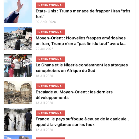
INTERNATIONNAL
Etats-Unis : Trump menace de frapper l'Iran "très
fort"
02 Août 2026
INTERNATIONNAL
Moyen-Orient : Nouvelles frappes américaines
en Iran, Trump n'en a "pas fini du tout" avec la
guerre
22 Juil 2026
INTERNATIONNAL
Le Ghana et le Nigeria condamnent les attaques
xénophobes en Afrique du Sud
18 Juil 2026
INTERNATIONNAL
Escalade au Moyen-Orient : les derniers
développements
13 Juil 2026
INTERNATIONNAL
France: le pays suffoque à cause de la canicule ,
appel à la vigilance sur les feux
12 Juil 2026