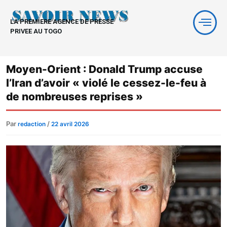
Aller
au
LA PREMIERE AGENCE DE PRESSE
contenu
PRIVEE AU TOGO
Moyen-Orient : Donald Trump accuse
l’Iran d’avoir « violé le cessez-le-feu à
de nombreuses reprises »
Par
/
redaction
22 avril 2026