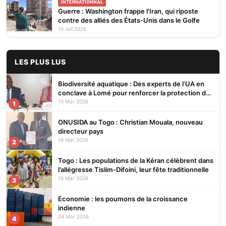
INTERNATIONNAL
Guerre : Washington frappe l'Iran, qui riposte
contre des alliés des États-Unis dans le Golfe
10 Juil 2026
LES PLUS LUS
Biodiversité aquatique : Des experts de l’UA en
conclave à Lomé pour renforcer la protection des
écosystèmes
13 Mar 2026
1
ONUSIDA au Togo : Christian Mouala, nouveau
directeur pays
16 Mar 2026
2
Togo : Les populations de la Kéran célèbrent dans
l’allégresse Tislim-Difoini, leur fête traditionnelle
16 Mar 2026
3
Economie : les poumons de la croissance
indienne
24 Mar 2026
4