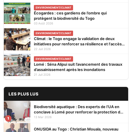
ENVIRONNEMENT/CLIMAT
Écogardes : ces gardiens de l’ombre qui
protègent la biodiversité du Togo
03 Août 2026
ENVIRONNEMENT/CLIMAT
Climat : le Togo engage la validation de deux
initiatives pour renforcer sa résilience et l'accès
aux financements verts
22 Juil 2026
ENVIRONNEMENT/CLIMAT
Lomé : Séna Alipui suit l’avancement des travaux
d’assainissement après les inondations
21 Juil 2026
LES PLUS LUS
Biodiversité aquatique : Des experts de l’UA en
conclave à Lomé pour renforcer la protection des
écosystèmes
13 Mar 2026
1
ONUSIDA au Togo : Christian Mouala, nouveau