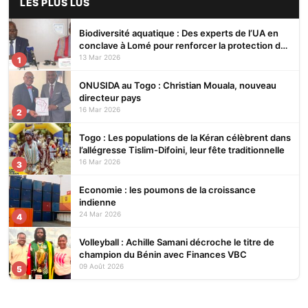
LES PLUS LUS
Biodiversité aquatique : Des experts de l’UA en
conclave à Lomé pour renforcer la protection des
écosystèmes
13 Mar 2026
1
ONUSIDA au Togo : Christian Mouala, nouveau
directeur pays
16 Mar 2026
2
Togo : Les populations de la Kéran célèbrent dans
l’allégresse Tislim-Difoini, leur fête traditionnelle
16 Mar 2026
3
Economie : les poumons de la croissance
indienne
24 Mar 2026
4
Volleyball : Achille Samani décroche le titre de
champion du Bénin avec Finances VBC
09 Août 2026
5