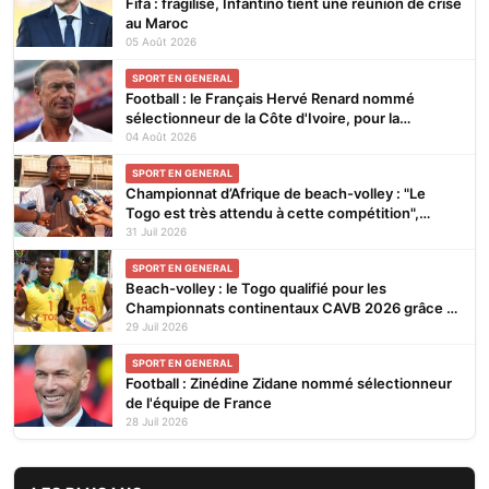
Fifa : fragilisé, Infantino tient une réunion de crise
au Maroc
05 Août 2026
SPORT EN GENERAL
Football : le Français Hervé Renard nommé
sélectionneur de la Côte d'Ivoire, pour la
seconde fois
04 Août 2026
SPORT EN GENERAL
Championnat d’Afrique de beach-volley : "Le
Togo est très attendu à cette compétition",
affirme Noël Tadegnon
31 Juil 2026
SPORT EN GENERAL
Beach-volley : le Togo qualifié pour les
Championnats continentaux CAVB 2026 grâce à
son ranking
29 Juil 2026
SPORT EN GENERAL
Football : Zinédine Zidane nommé sélectionneur
de l'équipe de France
28 Juil 2026