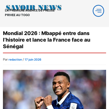
Aller
au
LA PREMIERE AGENCE DE PRESSE
contenu
PRIVEE AU TOGO
Mondial 2026 : Mbappé entre dans
l’histoire et lance la France face au
Sénégal
Par
/
redaction
17 juin 2026