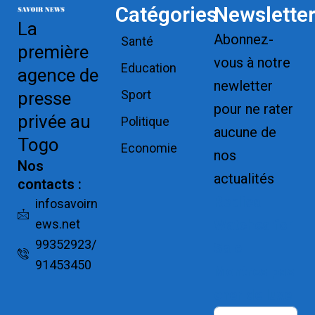
Catégories
Newslette
La
Abonnez-
Santé
première
vous à notre
Education
agence de
newletter
Sport
presse
pour ne rater
privée au
Politique
aucune de
Togo
Economie
nos
Nos
actualités
contacts :
Replica
infosavoirn
ews.net
Watches for
99352923/
Sale
91453450
Montres pas
cher de luxe