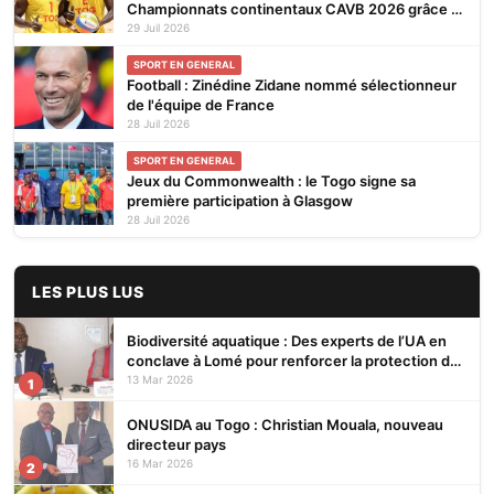
Championnats continentaux CAVB 2026 grâce à
son ranking
29 Juil 2026
SPORT EN GENERAL
Football : Zinédine Zidane nommé sélectionneur
de l'équipe de France
28 Juil 2026
SPORT EN GENERAL
Jeux du Commonwealth : le Togo signe sa
première participation à Glasgow
28 Juil 2026
LES PLUS LUS
Biodiversité aquatique : Des experts de l’UA en
conclave à Lomé pour renforcer la protection des
écosystèmes
13 Mar 2026
1
ONUSIDA au Togo : Christian Mouala, nouveau
directeur pays
16 Mar 2026
2