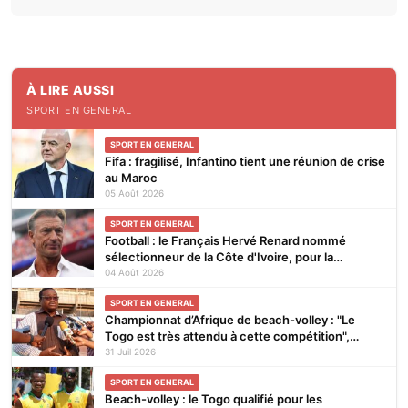
À LIRE AUSSI
SPORT EN GENERAL
SPORT EN GENERAL
Fifa : fragilisé, Infantino tient une réunion de crise
au Maroc
05 Août 2026
SPORT EN GENERAL
Football : le Français Hervé Renard nommé
sélectionneur de la Côte d'Ivoire, pour la
seconde fois
04 Août 2026
SPORT EN GENERAL
Championnat d’Afrique de beach-volley : "Le
Togo est très attendu à cette compétition",
affirme Noël Tadegnon
31 Juil 2026
SPORT EN GENERAL
Beach-volley : le Togo qualifié pour les