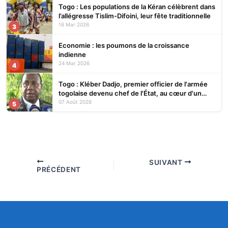
Togo : Les populations de la Kéran célèbrent dans
l’allégresse Tislim-Difoini, leur fête traditionnelle
16 Mar 2026
3
Economie : les poumons de la croissance
indienne
24 Mar 2026
4
Togo : Kléber Dadjo, premier officier de l'armée
togolaise devenu chef de l'État, au cœur d'un
ouvrage
07 Août 2026
5
SUIVANT
PRÉCÉDENT