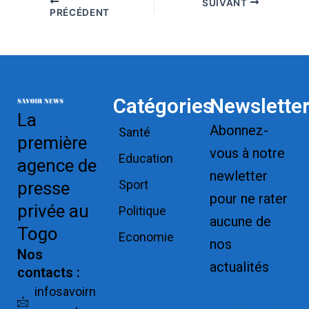
SUIVANT
PRÉCÉDENT
Catégories
Newslette
La
Abonnez-
Santé
première
vous à notre
Education
agence de
newletter
Sport
presse
pour ne rater
privée au
Politique
aucune de
Togo
Economie
nos
Nos
actualités
contacts :
Replica
infosavoirn