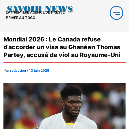
Aller
au
LA PREMIERE AGENCE DE PRESSE
contenu
PRIVEE AU TOGO
Mondial 2026 : Le Canada refuse
d’accorder un visa au Ghanéen Thomas
Partey, accusé de viol au Royaume-Uni
Par
/
redaction
13 juin 2026