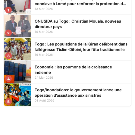
conclave à Lomé pour renforcer la protection des
écosystèmes
13 Mar 2026
1
ONUSIDA au Togo : Christian Mouala, nouveau
directeur pays
16 Mar 2026
2
Togo : Les populations de la Kéran célèbrent dans
l’allégresse Tislim-Difoini, leur fête traditionnelle
16 Mar 2026
3
Economie : les poumons de la croissance
indienne
24 Mar 2026
4
Togo/Inondations: le gouvernement lance une
opération d’assistance aux sinistrés
08 Août 2026
5