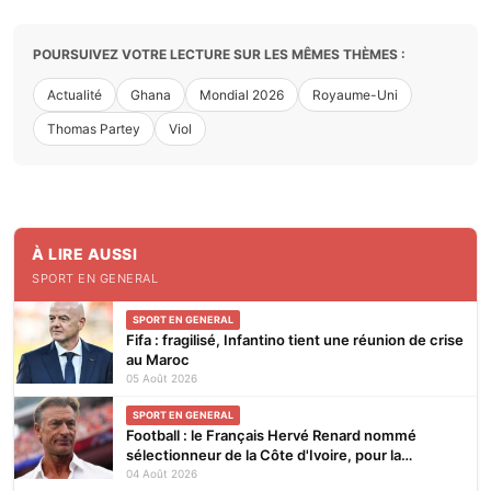
POURSUIVEZ VOTRE LECTURE SUR LES MÊMES THÈMES :
Actualité
Ghana
Mondial 2026
Royaume-Uni
Thomas Partey
Viol
À LIRE AUSSI
SPORT EN GENERAL
SPORT EN GENERAL
Fifa : fragilisé, Infantino tient une réunion de crise
au Maroc
05 Août 2026
SPORT EN GENERAL
Football : le Français Hervé Renard nommé
sélectionneur de la Côte d'Ivoire, pour la
seconde fois
04 Août 2026