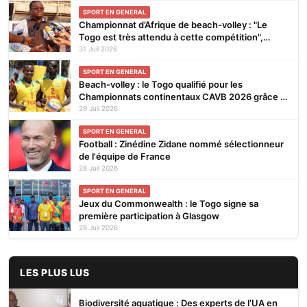
SPORT EN GENERAL
Championnat d’Afrique de beach-volley : "Le
Togo est très attendu à cette compétition",
affirme Noël Tadegnon
31 Juil 2026
SPORT EN GENERAL
Beach-volley : le Togo qualifié pour les
Championnats continentaux CAVB 2026 grâce à
son ranking
29 Juil 2026
SPORT EN GENERAL
Football : Zinédine Zidane nommé sélectionneur
de l'équipe de France
28 Juil 2026
SPORT EN GENERAL
Jeux du Commonwealth : le Togo signe sa
première participation à Glasgow
28 Juil 2026
LES PLUS LUS
Biodiversité aquatique : Des experts de l’UA en