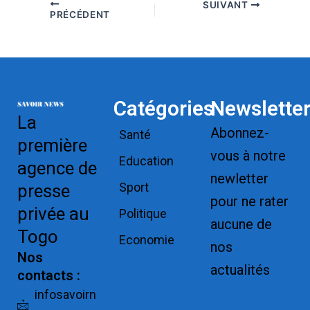
SUIVANT
PRÉCÉDENT
Catégories
Newslette
La
Abonnez-
Santé
première
vous à notre
Education
agence de
newletter
Sport
presse
pour ne rater
privée au
Politique
aucune de
Togo
Economie
nos
Nos
actualités
contacts :
Replica
infosavoirn