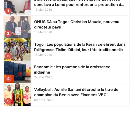
conclave à Lomé pour renforcer la protection des
écosystèmes
13 Mar 2026
1
ONUSIDA au Togo : Christian Mouala, nouveau
directeur pays
16 Mar 2026
2
Togo : Les populations de la Kéran célèbrent dans
l’allégresse Tislim-Difoini, leur fête traditionnelle
16 Mar 2026
3
Economie : les poumons de la croissance
indienne
24 Mar 2026
4
Volleyball : Achille Samani décroche le titre de
champion du Bénin avec Finances VBC
09 Août 2026
5