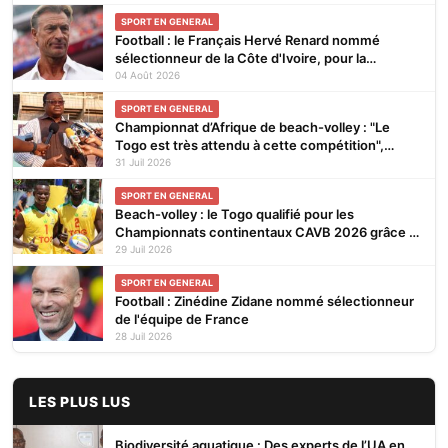
SPORT EN GENERAL
Football : le Français Hervé Renard nommé
sélectionneur de la Côte d'Ivoire, pour la
seconde fois
04 Août 2026
SPORT EN GENERAL
Championnat d’Afrique de beach-volley : "Le
Togo est très attendu à cette compétition",
affirme Noël Tadegnon
31 Juil 2026
SPORT EN GENERAL
Beach-volley : le Togo qualifié pour les
Championnats continentaux CAVB 2026 grâce à
son ranking
29 Juil 2026
SPORT EN GENERAL
Football : Zinédine Zidane nommé sélectionneur
de l'équipe de France
28 Juil 2026
LES PLUS LUS
Biodiversité aquatique : Des experts de l’UA en