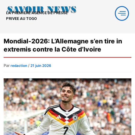
Aller
au
LA PREMIERE AGENCE DE PRESSE
contenu
PRIVEE AU TOGO
Mondial-2026: L’Allemagne s’en tire in
extremis contre la Côte d’Ivoire
Par
/
redaction
21 juin 2026