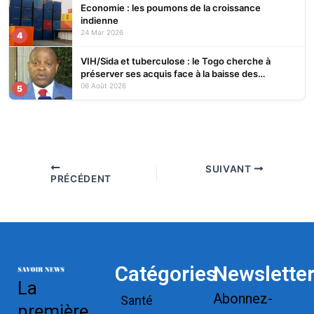
Economie : les poumons de la croissance
indienne
24 Mar 2026
4
VIH/Sida et tuberculose : le Togo cherche à
préserver ses acquis face à la baisse des
financements
06 Août 2026
5
SUIVANT
PRÉCÉDENT
Catégories
Newslette
La
Abonnez-
Santé
première