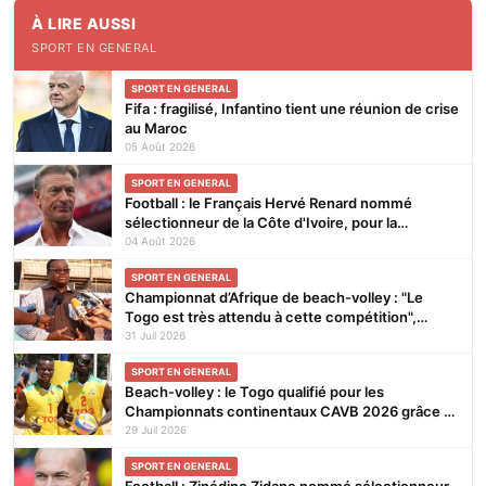
À LIRE AUSSI
SPORT EN GENERAL
SPORT EN GENERAL
Fifa : fragilisé, Infantino tient une réunion de crise
au Maroc
05 Août 2026
SPORT EN GENERAL
Football : le Français Hervé Renard nommé
sélectionneur de la Côte d'Ivoire, pour la
seconde fois
04 Août 2026
SPORT EN GENERAL
Championnat d’Afrique de beach-volley : "Le
Togo est très attendu à cette compétition",
affirme Noël Tadegnon
31 Juil 2026
SPORT EN GENERAL
Beach-volley : le Togo qualifié pour les
Championnats continentaux CAVB 2026 grâce à
son ranking
29 Juil 2026
SPORT EN GENERAL
Football : Zinédine Zidane nommé sélectionneur