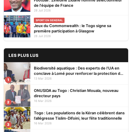
de l'équipe de France
28 Juil 2026
SPORT EN GENERAL
Jeux du Commonwealth : le Togo signe sa
première participation à Glasgow
28 Juil 2026
LES PLUS LUS
Biodiversité aquatique : Des experts de l’UA en
conclave à Lomé pour renforcer la protection des
écosystèmes
13 Mar 2026
1
ONUSIDA au Togo : Christian Mouala, nouveau
directeur pays
16 Mar 2026
2
Togo : Les populations de la Kéran célèbrent dans
l’allégresse Tislim-Difoini, leur fête traditionnelle
16 Mar 2026
3