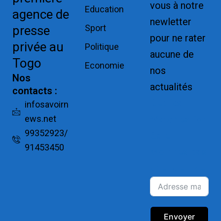
vous à notre
Education
agence de
newletter
Sport
presse
pour ne rater
privée au
Politique
aucune de
Togo
Economie
nos
Nos
actualités
contacts :
Replica
infosavoirn
ews.net
Watches for
99352923/
Sale
91453450
Montres pas
cher de luxe
Envoyer