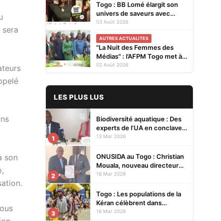
Togo : BB Lomé élargit son
univers de saveurs avec
u
IMPÉRIAL TONIC
03 Août 2026
 sera
AUTRES ACTUALITES
"La Nuit des Femmes des
Médias" : l’AFPM Togo met à
l’honneur le leadership
02 Août 2026
ateurs
féminin le 14 août à Lomé
ppelé
LES PLUS LUS
ans
Biodiversité aquatique : Des
experts de l’UA en conclave à
Lomé pour renforcer la
13 Mar 2026
1
protection des écosystèmes
ONUSIDA au Togo : Christian
à son
Mouala, nouveau directeur
o,
pays
16 Mar 2026
2
ation.
Togo : Les populations de la
Kéran célèbrent dans
nous
l’allégresse Tislim-Difoini,
16 Mar 2026
3
leur fête traditionnelle