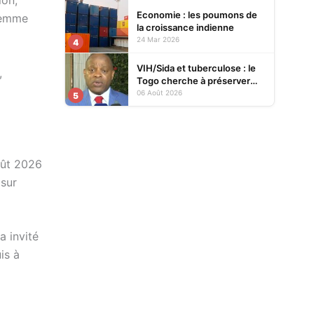
ion,
Economie : les poumons de
 femme
la croissance indienne
24 Mar 2026
4
VIH/Sida et tuberculose : le
,
Togo cherche à préserver
ses acquis face à la baisse
06 Août 2026
5
des financements
oût 2026
 sur
a invité
is à