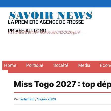
Aller
au
contenu
LA PREMIERE AGENCE DE PRESSE
PRIVEE AU TOGO
AUTORISATION N° 0004/HAAC/12-2020/pl/P
Home
Politique
Société
Media
Econ
Miss Togo 2027 : top dépa
Par
redaction
/
13 juin 2026