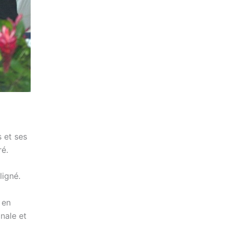
 et ses
ré.
ligné.
 en
nale et