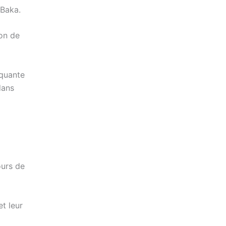
 Baka.
ion de
rquante
dans
ours de
t leur