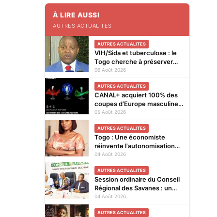
À LIRE AUSSI
AUTRES ACTUALITES
AUTRES ACTUALITES
VIH/Sida et tuberculose : le
Togo cherche à préserver
ses acquis face à la baisse
06 Août 2026
des financements
AUTRES ACTUALITES
CANAL+ acquiert 100% des
coupes d’Europe masculines
de football en exclusivité en
05 Août 2026
Afrique subsaharienne pour
AUTRES ACTUALITES
4 saisons jusqu’en 2031
Togo : Une économiste
réinvente l'autonomisation
des femmes à Kévé Edzi
04 Août 2026
AUTRES ACTUALITES
Session ordinaire du Conseil
Régional des Savanes : un
budget supplémentaire de
04 Août 2026
plus de 845 millions de F.CFA
AUTRES ACTUALITES