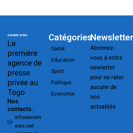
Catégories
Newslette
La
Abonnez-
Santé
première
vous à notre
Education
agence de
newletter
Sport
presse
pour ne rater
privée au
Politique
aucune de
Togo
Economie
nos
Nos
actualités
contacts :
Replica
infosavoirn
ews.net
Watches for