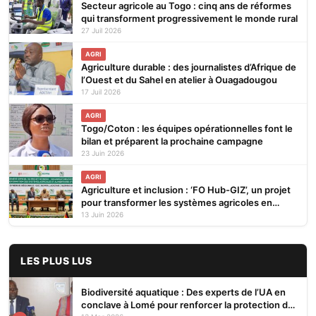
Secteur agricole au Togo : cinq ans de réformes
qui transforment progressivement le monde rural
27 Juil 2026
AGRI
Agriculture durable : des journalistes d’Afrique de
l’Ouest et du Sahel en atelier à Ouagadougou
17 Juil 2026
AGRI
Togo/Coton : les équipes opérationnelles font le
bilan et préparent la prochaine campagne
23 Juin 2026
AGRI
Agriculture et inclusion : ‘FO Hub-GIZ’, un projet
pour transformer les systèmes agricoles en
Afrique de l’Ouest lancé à Abuja
13 Juin 2026
LES PLUS LUS
Biodiversité aquatique : Des experts de l’UA en
conclave à Lomé pour renforcer la protection des