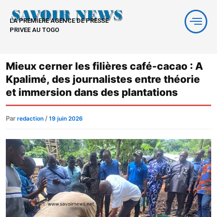
Aller
au
LA PREMIERE AGENCE DE PRESSE
contenu
PRIVEE AU TOGO
Mieux cerner les filières café-cacao : A
Kpalimé, des journalistes entre théorie
et immersion dans des plantations
Par
/
redaction
19 juin 2026