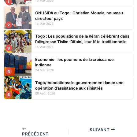
écosystèmes
13 Mar 2026
1
ONUSIDA au Togo : Christian Mouala, nouveau
directeur pays
16 Mar 2026
2
Togo : Les populations de la Kéran célèbrent dans
l’allégresse Tislim-Difoini, leur fête traditionnelle
16 Mar 2026
3
Economie : les poumons de la croissance
indienne
24 Mar 2026
4
Togo/Inondations: le gouvernement lance une
opération d’assistance aux sinistrés
08 Août 2026
5
SUIVANT
PRÉCÉDENT