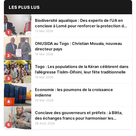
LES PLUS LUS
Biodiversité aquatique : Des experts de l’UA en
conclave à Lomé pour renforcer la protection des
écosystèmes
13 Mar 2026
1
ONUSIDA au Togo : Christian Mouala, nouveau
directeur pays
16 Mar 2026
2
Togo : Les populations de la Kéran célèbrent dans
l’allégresse Tislim-Difoini, leur fête traditionnelle
16 Mar 2026
3
Economie : les poumons de la croissance
indienne
24 Mar 2026
4
Conclave des gouverneurs et préfets : à Blitta,
des échanges francs pour harmoniser les
pratiques et renforcer l’efficacité de l’action
08 Août 2026
5
publique