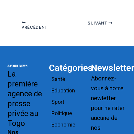
SUIVANT
PRÉCÉDENT
Catégories
Newslette
La
Abonnez-
Santé
première
vous à notre
Education
agence de
newletter
Sport
presse
pour ne rater
privée au
Politique
aucune de
Togo
Economie
nos
Nos