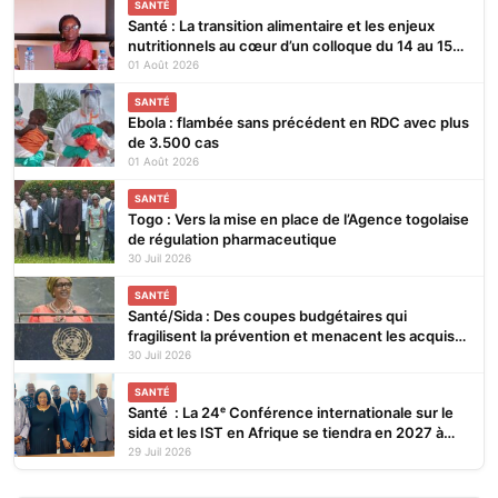
SANTÉ
Santé : La transition alimentaire et les enjeux
nutritionnels au cœur d’un colloque du 14 au 15
août 2026 à Lomé
01 Août 2026
SANTÉ
Ebola : flambée sans précédent en RDC avec plus
de 3.500 cas
01 Août 2026
SANTÉ
Togo : Vers la mise en place de l’Agence togolaise
de régulation pharmaceutique
30 Juil 2026
SANTÉ
Santé/Sida : Des coupes budgétaires qui
fragilisent la prévention et menacent les acquis
(ONUSIDA)
30 Juil 2026
SANTÉ
Santé : La 24ᵉ Conférence internationale sur le
sida et les IST en Afrique se tiendra en 2027 à
Cotonou
29 Juil 2026