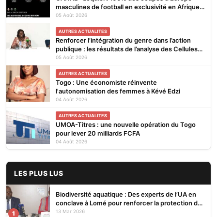
masculines de football en exclusivité en Afrique
subsaharienne pour 4 saisons jusqu’en 2031
05 Août 2026
AUTRES ACTUALITES
Renforcer l’intégration du genre dans l’action
publique : les résultats de l’analyse des Cellules
Focales Genre restitués à Lomé
05 Août 2026
AUTRES ACTUALITES
Togo : Une économiste réinvente
l'autonomisation des femmes à Kévé Edzi
04 Août 2026
AUTRES ACTUALITES
UMOA-Titres : une nouvelle opération du Togo
pour lever 20 milliards FCFA
04 Août 2026
LES PLUS LUS
Biodiversité aquatique : Des experts de l’UA en
conclave à Lomé pour renforcer la protection des
écosystèmes
13 Mar 2026
1