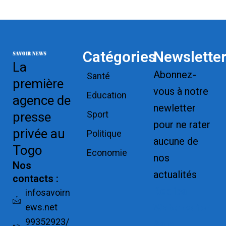
Catégories
Newslette
La
Abonnez-
Santé
première
vous à notre
Education
agence de
newletter
Sport
presse
pour ne rater
privée au
Politique
aucune de
Togo
Economie
nos
Nos
actualités
contacts :
Replica
infosavoirn
ews.net
Watches for
99352923/
Sale