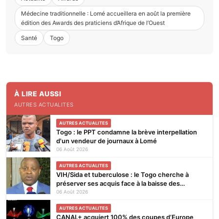
Médecine traditionnelle : Lomé accueillera en août la première
édition des Awards des praticiens d’Afrique de l’Ouest
Santé
Togo
À LIRE AUSSI
AUTRES ACTUALITES
AUTRES ACTUALITES
Togo : le PPT condamne la brève interpellation
d'un vendeur de journaux à Lomé
06 Août 2026
AUTRES ACTUALITES
VIH/Sida et tuberculose : le Togo cherche à
préserver ses acquis face à la baisse des
financements
06 Août 2026
AUTRES ACTUALITES
CANAL+ acquiert 100% des coupes d’Europe