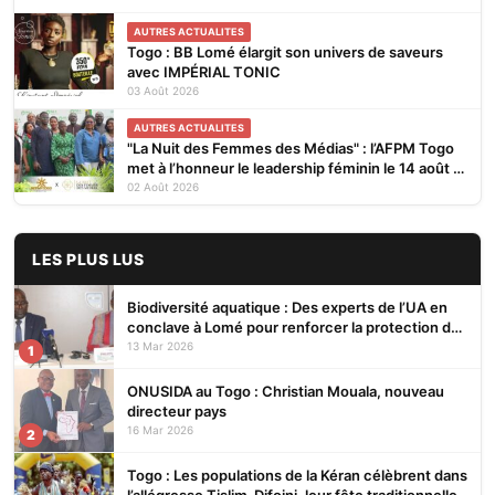
AUTRES ACTUALITES
Togo : BB Lomé élargit son univers de saveurs
avec IMPÉRIAL TONIC
03 Août 2026
AUTRES ACTUALITES
"La Nuit des Femmes des Médias" : l’AFPM Togo
met à l’honneur le leadership féminin le 14 août à
Lomé
02 Août 2026
LES PLUS LUS
Biodiversité aquatique : Des experts de l’UA en
conclave à Lomé pour renforcer la protection des
écosystèmes
13 Mar 2026
1
ONUSIDA au Togo : Christian Mouala, nouveau
directeur pays
16 Mar 2026
2
Togo : Les populations de la Kéran célèbrent dans