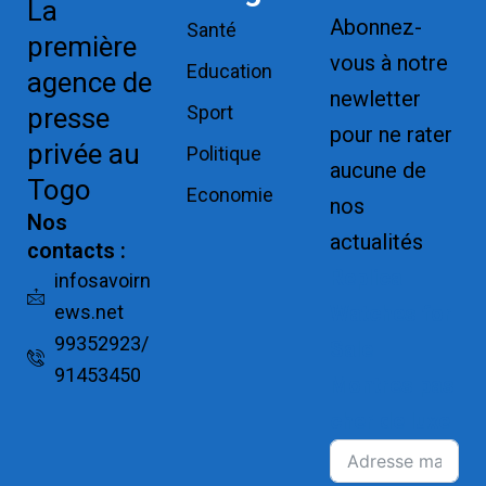
La
Abonnez-
Santé
première
vous à notre
Education
agence de
newletter
Sport
presse
pour ne rater
privée au
Politique
aucune de
Togo
Economie
nos
Nos
actualités
contacts :
Replica
infosavoirn
ews.net
Watches for
99352923/
Sale
91453450
Montres pas
cher de luxe