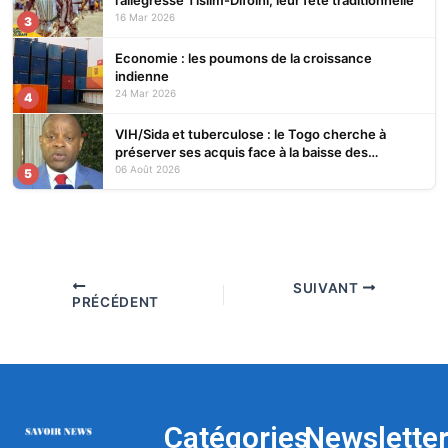
l’allégresse Tislim-Difoini, leur fête traditionnelle
16 Mar 2026
3
Economie : les poumons de la croissance
indienne
24 Mar 2026
4
VIH/Sida et tuberculose : le Togo cherche à
préserver ses acquis face à la baisse des
financements
06 Août 2026
5
SUIVANT
PRÉCÉDENT
Catégories
Newslette