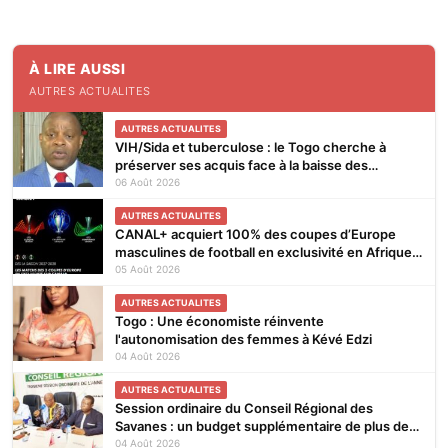
À LIRE AUSSI
AUTRES ACTUALITES
AUTRES ACTUALITES
VIH/Sida et tuberculose : le Togo cherche à
préserver ses acquis face à la baisse des
financements
06 Août 2026
AUTRES ACTUALITES
CANAL+ acquiert 100% des coupes d’Europe
masculines de football en exclusivité en Afrique
subsaharienne pour 4 saisons jusqu’en 2031
05 Août 2026
AUTRES ACTUALITES
Togo : Une économiste réinvente
l'autonomisation des femmes à Kévé Edzi
04 Août 2026
AUTRES ACTUALITES
Session ordinaire du Conseil Régional des
Savanes : un budget supplémentaire de plus de
845 millions de F.CFA
04 Août 2026