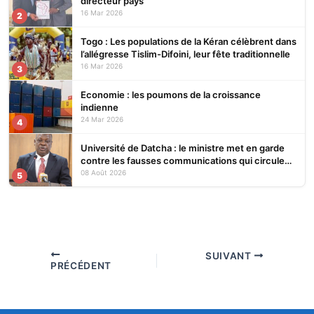
directeur pays
16 Mar 2026
2
Togo : Les populations de la Kéran célèbrent dans
l’allégresse Tislim-Difoini, leur fête traditionnelle
16 Mar 2026
3
Economie : les poumons de la croissance
indienne
24 Mar 2026
4
Université de Datcha : le ministre met en garde
contre les fausses communications qui circulent
sur les réseaux sociaux
08 Août 2026
5
SUIVANT
PRÉCÉDENT