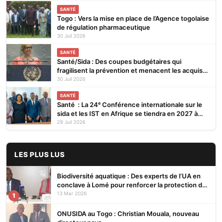
SANTÉ
Togo : Vers la mise en place de l’Agence togolaise
de régulation pharmaceutique
30 Juil 2026
SANTÉ
Santé/Sida : Des coupes budgétaires qui
fragilisent la prévention et menacent les acquis
(ONUSIDA)
30 Juil 2026
SANTÉ
Santé : La 24ᵉ Conférence internationale sur le
sida et les IST en Afrique se tiendra en 2027 à
Cotonou
29 Juil 2026
LES PLUS LUS
Biodiversité aquatique : Des experts de l’UA en
conclave à Lomé pour renforcer la protection des
écosystèmes
13 Mar 2026
1
ONUSIDA au Togo : Christian Mouala, nouveau