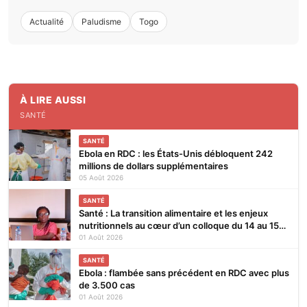
Actualité
Paludisme
Togo
À LIRE AUSSI
SANTÉ
SANTÉ
Ebola en RDC : les États-Unis débloquent 242
millions de dollars supplémentaires
05 Août 2026
SANTÉ
Santé : La transition alimentaire et les enjeux
nutritionnels au cœur d’un colloque du 14 au 15
août 2026 à Lomé
01 Août 2026
SANTÉ
Ebola : flambée sans précédent en RDC avec plus
de 3.500 cas
01 Août 2026