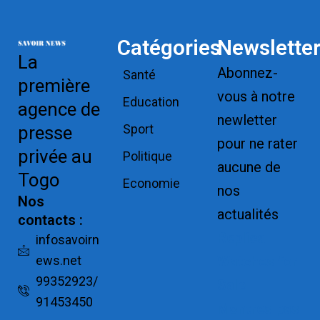
Catégories
Newslette
La
Abonnez-
Santé
première
vous à notre
Education
agence de
newletter
Sport
presse
pour ne rater
privée au
Politique
aucune de
Togo
Economie
nos
Nos
actualités
contacts :
Replica
infosavoirn
ews.net
Watches for
99352923/
Sale
91453450
Montres pas