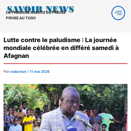
Aller
au
LA PREMIERE AGENCE DE PRESSE
contenu
PRIVEE AU TOGO
Lutte contre le paludisme : La journée
mondiale célébrée en différé samedi à
Afagnan
Par
/
redaction
11 mai 2026