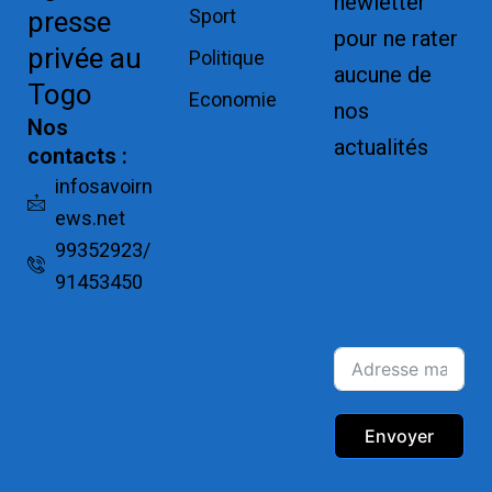
newletter
Sport
presse
pour ne rater
privée au
Politique
aucune de
Togo
Economie
nos
Nos
actualités
contacts :
Replica
infosavoirn
ews.net
Watches for
99352923/
Sale
91453450
Montres pas
cher de luxe
Envoyer