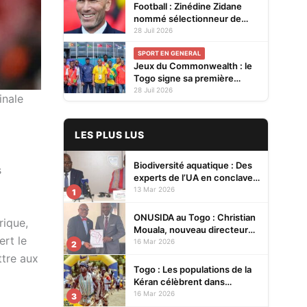
Football : Zinédine Zidane
nommé sélectionneur de
l'équipe de France
28 Juil 2026
SPORT EN GENERAL
Jeux du Commonwealth : le
Togo signe sa première
participation à Glasgow
28 Juil 2026
inale
LES PLUS LUS
Biodiversité aquatique : Des
s
experts de l’UA en conclave à
Lomé pour renforcer la
13 Mar 2026
1
protection des écosystèmes
ONUSIDA au Togo : Christian
rique,
Mouala, nouveau directeur
ert le
pays
16 Mar 2026
2
ttre aux
Togo : Les populations de la
Kéran célèbrent dans
l’allégresse Tislim-Difoini,
16 Mar 2026
3
leur fête traditionnelle