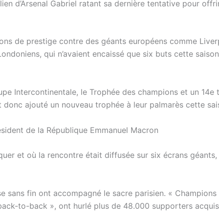
lien d’Arsenal Gabriel ratant sa dernière tentative pour offri
tions de prestige contre des géants européens comme Liver
 Londoniens, qui n’avaient encaissé que six buts cette saiso
pe Intercontinentale, le Trophée des champions et un 14e t
t donc ajouté un nouveau trophée à leur palmarès cette sai
 président de la République Emmanuel Macron
quer et où la rencontre était diffusée sur six écrans géants, 
esse sans fin ont accompagné le sacre parisien. « Champions
le back-to-back », ont hurlé plus de 48.000 supporters acqui