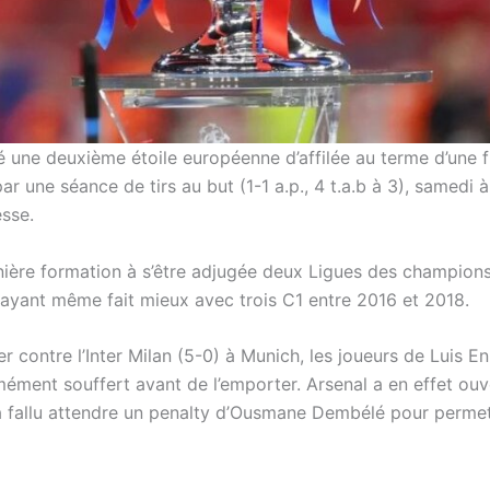
é une deuxième étoile européenne d’affilée au terme d’une f
r une séance de tirs au but (1-1 a.p., 4 t.a.b à 3), samedi à
esse.
nière formation à s’être adjugée deux Ligues des champion
e ayant même fait mieux avec trois C1 entre 2016 et 2018.
r contre l’Inter Milan (5-0) à Munich, les joueurs de Luis En
ément souffert avant de l’emporter. Arsenal a en effet ouv
l a fallu attendre un penalty d’Ousmane Dembélé pour perme