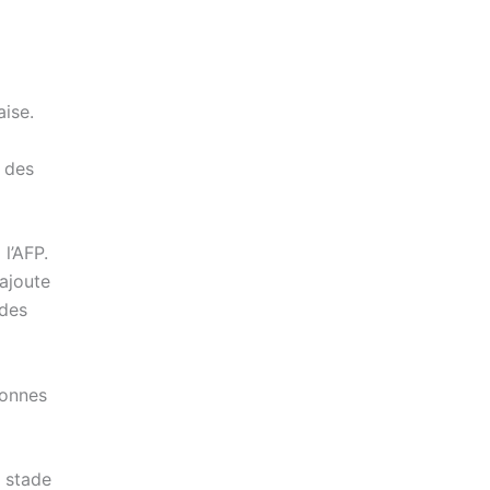
aise.
« des
l’AFP.
 ajoute
 des
sonnes
u stade