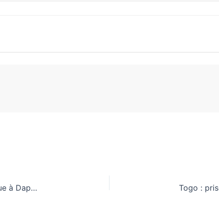
3e édition de la SN-TPME : L’étape des Savanes tenue à Dapaong