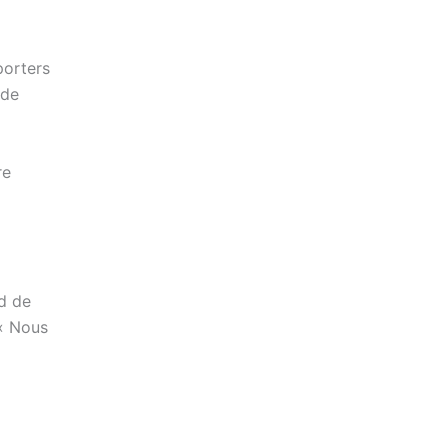
porters
 de
re
rd de
 « Nous