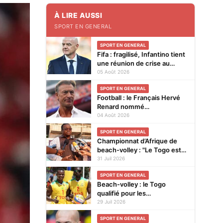
À LIRE AUSSI
SPORT EN GENERAL
SPORT EN GENERAL
Fifa : fragilisé, Infantino tient
une réunion de crise au
Maroc
05 Août 2026
SPORT EN GENERAL
Football : le Français Hervé
Renard nommé
sélectionneur de la Côte
04 Août 2026
d'Ivoire, pour la seconde fois
SPORT EN GENERAL
Championnat d’Afrique de
beach-volley : "Le Togo est
très attendu à cette
31 Juil 2026
compétition", affirme Noël
SPORT EN GENERAL
Tadegnon
Beach-volley : le Togo
qualifié pour les
Championnats continentaux
29 Juil 2026
CAVB 2026 grâce à son
SPORT EN GENERAL
ranking