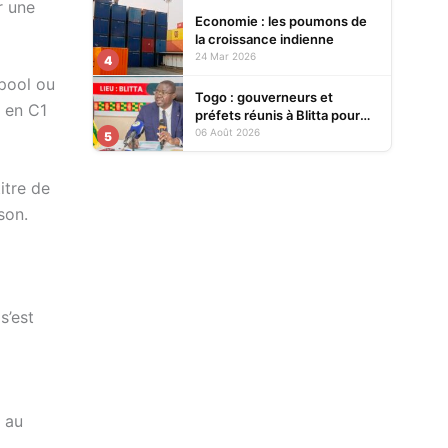
r une
Economie : les poumons de
la croissance indienne
24 Mar 2026
4
pool ou
Togo : gouverneurs et
n en C1
préfets réunis à Blitta pour
renforcer le pilotage
06 Août 2026
5
territorial de l’action publique
itre de
son.
s’est
s au