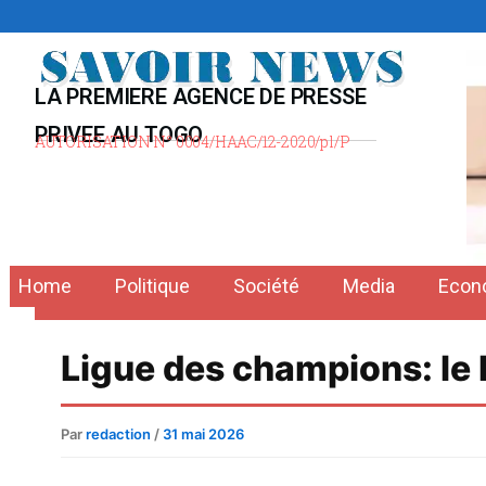
Aller
au
contenu
LA PREMIERE AGENCE DE PRESSE
PRIVEE AU TOGO
AUTORISATION N° 0004/HAAC/12-2020/pl/P
Home
Politique
Société
Media
Econ
Ligue des champions: le P
Par
redaction
/
31 mai 2026