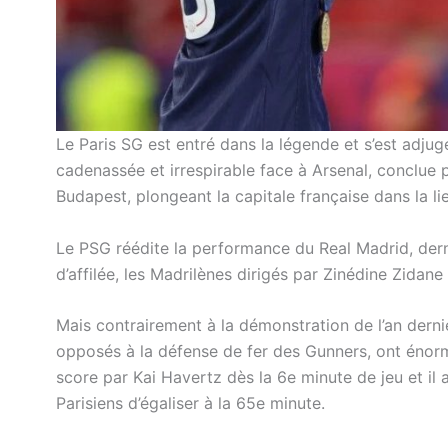
Le Paris SG est entré dans la légende et s’est adjug
cadenassée et irrespirable face à Arsenal, conclue pa
Budapest, plongeant la capitale française dans la li
Le PSG réédite la performance du Real Madrid, der
d’affilée, les Madrilènes dirigés par Zinédine Zidan
Mais contrairement à la démonstration de l’an dernie
opposés à la défense de fer des Gunners, ont énorm
score par Kai Havertz dès la 6e minute de jeu et i
Parisiens d’égaliser à la 65e minute.