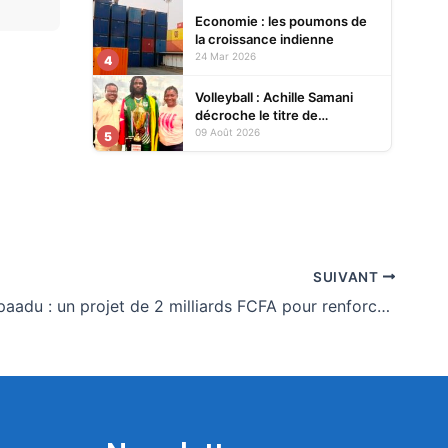
Economie : les poumons de
la croissance indienne
24 Mar 2026
4
Volleyball : Achille Samani
décroche le titre de
champion du Bénin avec
09 Août 2026
5
Finances VBC
SUIVANT
Savanes Kpaadu : un projet de 2 milliards FCFA pour renforcer la cohésion sociale et la résilience