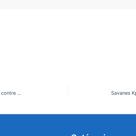
Mondial-2026: l’Allemagne s’offre un carton d’entrée contre Curaçao