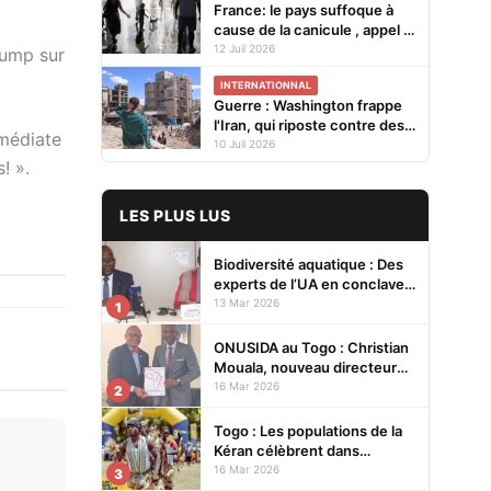
France: le pays suffoque à
cause de la canicule , appel à
la vigilance sur les feux
12 Juil 2026
rump sur
INTERNATIONNAL
Guerre : Washington frappe
l'Iran, qui riposte contre des
mmédiate
alliés des États-Unis dans le
10 Juil 2026
Golfe
! ».
LES PLUS LUS
Biodiversité aquatique : Des
experts de l’UA en conclave à
Lomé pour renforcer la
13 Mar 2026
1
protection des écosystèmes
ONUSIDA au Togo : Christian
Mouala, nouveau directeur
pays
16 Mar 2026
2
Togo : Les populations de la
Kéran célèbrent dans
l’allégresse Tislim-Difoini,
16 Mar 2026
3
leur fête traditionnelle