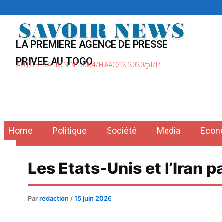
Aller
au
contenu
LA PREMIERE AGENCE DE PRESSE
PRIVEE AU TOGO
AUTORISATION N° 0004/HAAC/12-2020/pl/P
Home
Politique
Société
Media
Econ
Les Etats-Unis et l’Iran 
Par
redaction
/
15 juin 2026