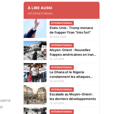
À LIRE AUSSI
INTERNATIONNAL
INTERNATIONNAL
Etats-Unis : Trump menace
de frapper l'Iran "très fort"
02 Août 2026
INTERNATIONNAL
Moyen-Orient : Nouvelles
frappes américaines en Iran,
Trump n'en a "pas fini du
22 Juil 2026
tout" avec la guerre
INTERNATIONNAL
Le Ghana et le Nigeria
condamnent les attaques
xénophobes en Afrique du
18 Juil 2026
Sud
INTERNATIONNAL
Escalade au Moyen-Orient :
les derniers développements
guerre
13 Juil 2026
et
INTERNATIONNAL