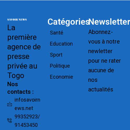
Catégories
Newslette
La
Abonnez-
Santé
première
vous à notre
Education
agence de
newletter
Sport
presse
pour ne rater
privée au
Politique
aucune de
Togo
Economie
nos
Nos
actualités
contacts :
Replica
infosavoirn
ews.net
Watches for
99352923/
Sale
91453450
Montres pas