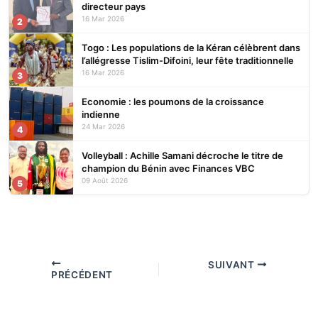
directeur pays
16 Mar 2026
2
Togo : Les populations de la Kéran célèbrent dans
l’allégresse Tislim-Difoini, leur fête traditionnelle
16 Mar 2026
3
Economie : les poumons de la croissance
indienne
24 Mar 2026
4
Volleyball : Achille Samani décroche le titre de
champion du Bénin avec Finances VBC
09 Août 2026
5
SUIVANT
PRÉCÉDENT