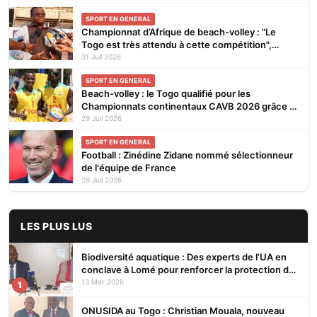
SPORT EN GENERAL
Championnat d’Afrique de beach-volley : "Le
Togo est très attendu à cette compétition",
affirme Noël Tadegnon
31 Juil 2026
SPORT EN GENERAL
Beach-volley : le Togo qualifié pour les
Championnats continentaux CAVB 2026 grâce à
son ranking
29 Juil 2026
SPORT EN GENERAL
Football : Zinédine Zidane nommé sélectionneur
de l'équipe de France
28 Juil 2026
LES PLUS LUS
Biodiversité aquatique : Des experts de l’UA en
conclave à Lomé pour renforcer la protection des
écosystèmes
13 Mar 2026
1
ONUSIDA au Togo : Christian Mouala, nouveau