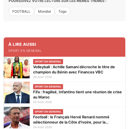
POURSUIVEZ VOTRE LECTURE SUR LES MÊMES THÈMES :
FOOTBALL
Mondial
Togo
À LIRE AUSSI
SPORT EN GENERAL
SPORT EN GENERAL
Volleyball : Achille Samani décroche le titre de
champion du Bénin avec Finances VBC
09 Août 2026
SPORT EN GENERAL
Fifa : fragilisé, Infantino tient une réunion de crise
au Maroc
05 Août 2026
SPORT EN GENERAL
Football : le Français Hervé Renard nommé
sélectionneur de la Côte d'Ivoire, pour la
seconde fois
04 Août 2026