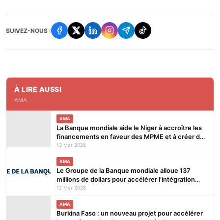
SUIVEZ-NOUS :
À LIRE AUSSI
AMA
AMA
La Banque mondiale aide le Niger à accroître les
financements en faveur des MPME et à créer des
emplois
13 Mar 2026
AMA
Le Groupe de la Banque mondiale alloue 137
millions de dollars pour accélérer l’intégration
numérique et la création d’emplois au Bénin, au
12 Mar 2026
Libéria et en Sierra Leone
AMA
Burkina Faso : un nouveau projet pour accélérer