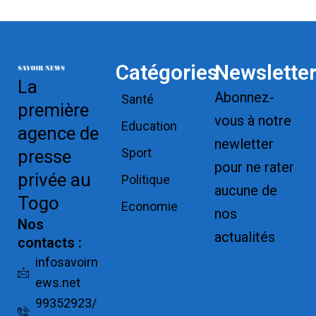
Catégories
Newslette
La
Abonnez-
Santé
première
vous à notre
Education
agence de
newletter
Sport
presse
pour ne rater
privée au
Politique
aucune de
Togo
Economie
nos
Nos
actualités
contacts :
Replica
infosavoirn
ews.net
Watches for
99352923/
Sale