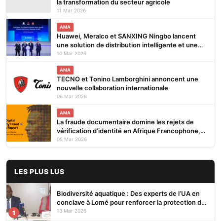
la transformation du secteur agricole
11 Mar 2026
AMA
Huawei, Meralco et SANXING Ningbo lancent
une solution de distribution intelligente et une
initiative phare
10 Mar 2026
AMA
TECNO et Tonino Lamborghini annoncent une
nouvelle collaboration internationale
06 Mar 2026
AMA
La fraude documentaire domine les rejets de
vérification d’identité en Afrique Francophone,
selon le rapport 2026 de Smile ID
05 Mar 2026
LES PLUS LUS
Biodiversité aquatique : Des experts de l’UA en
conclave à Lomé pour renforcer la protection des
écosystèmes
13 Mar 2026
1