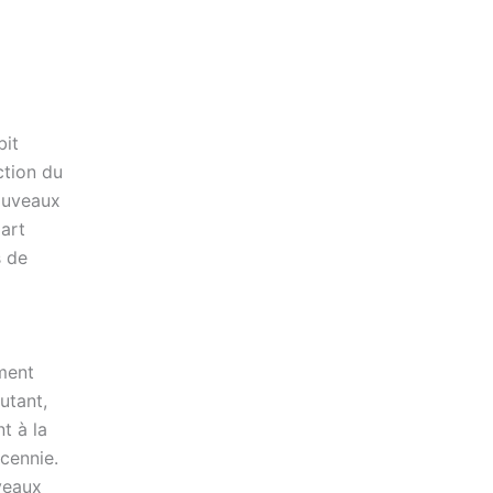
bit
ction du
nouveaux
art
s de
ement
utant,
t à la
cennie.
veaux