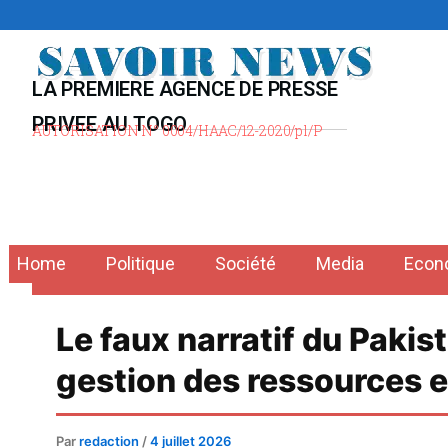
Aller
au
contenu
LA PREMIERE AGENCE DE PRESSE
PRIVEE AU TOGO
AUTORISATION N° 0004/HAAC/12-2020/pl/P
Home
Politique
Société
Media
Econ
Le faux narratif du Pakis
gestion des ressources 
Par
redaction
/
4 juillet 2026