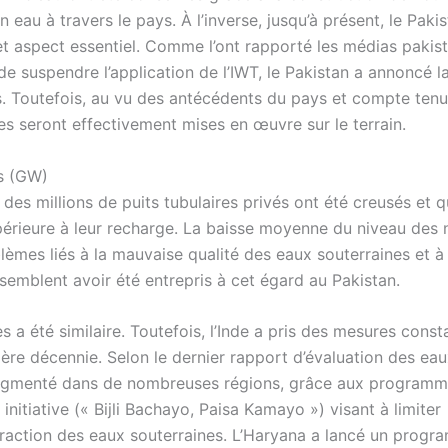
eau à travers le pays. À l’inverse, jusqu’à présent, le Paki
cet aspect essentiel. Comme l’ont rapporté les médias pakist
de suspendre l’application de l’IWT, le Pakistan a annoncé l
s. Toutefois, au vu des antécédents du pays et compte tenu
ures seront effectivement mises en œuvre sur le terrain.
es (GW)
 des millions de puits tubulaires privés ont été creusés et 
upérieure à leur recharge. La baisse moyenne du niveau des
lèmes liés à la mauvaise qualité des eaux souterraines et à 
s semblent avoir été entrepris à cet égard au Pakistan.
s a été similaire. Toutefois, l’Inde a pris des mesures const
ière décennie. Selon le dernier rapport d’évaluation des ea
 augmenté dans de nombreuses régions, grâce aux programm
nitiative (« Bijli Bachayo, Paisa Kamayo ») visant à limiter
l’extraction des eaux souterraines. L’Haryana a lancé un prog