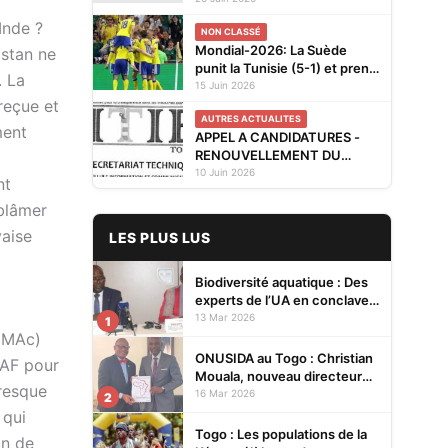
valeur agricoles en Afrique
Inde ?
NON CLASSÉ
de l’Ouest
Mondial-2026: La Suède
istan ne
punit la Tunisie (5-1) et prend
. La
la tête du groupe F
15 Juin 2026
reçue et
AUTRES ACTUALITES
ment
APPEL A CANDIDATURES -
RENOUVELLEMENT DU
COLLEGE DE LA SOCIETE
10 Juin 2026
nt
CIVILE DU GROUPE
 blâmer
MULTIPARTITE DE L’ITIE-
TOGO (CONSEIL NATIONAL
vaise
LES PLUS LUS
DE SUPERVISION ET COMITE
DE PILOTAGE) POUR LA
PERIODE 2026-2029
Biodiversité aquatique : Des
experts de l’UA en conclave à
Lomé pour renforcer la
13 Mar 2026
1
protection des écosystèmes
 (MAc)
ONUSIDA au Togo : Christian
 MAF pour
Mouala, nouveau directeur
presque
pays
16 Mar 2026
2
 qui
Togo : Les populations de la
on de