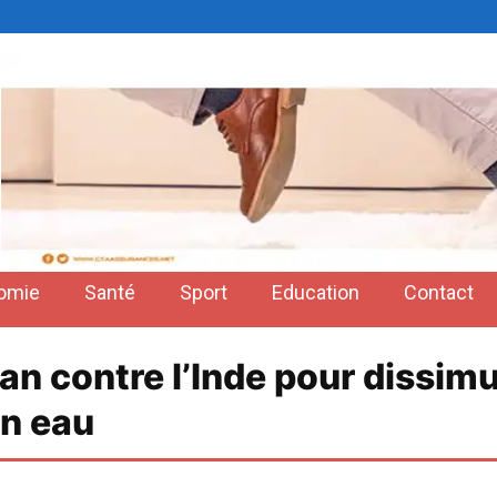
omie
Santé
Sport
Education
Contact
tan contre l’Inde pour dissi
en eau