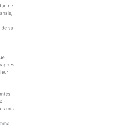
stan ne
anais,
a
 de sa
que
 nappes
leur
antes
ux
es mis
ramme