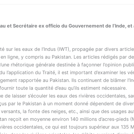
au et Secrétaire ex officio du Gouvernement de l’Inde, et
é sur les eaux de l’Indus (IWT), propagée par divers articl
n ligne, y compris au Pakistan. Les articles rédigés par de
qu’une rhétorique générale destinée à façonner l’opinion publ
u l’application du Traité, il est important d’examiner les vé
gement rapportée au Pakistan. Ils continuent de blâmer l’I
 fournir toute la quantité d’eau qu’ils estiment nécessaire.
nue de laisser s’écouler les eaux des rivières occidentales, s
s reçus par le Pakistan à un moment donné dépendent de dive
 versants, la fonte des neiges, etc., ainsi que des usages au
kistan reçoit en moyenne environ 140 millions d’acres-pieds 
rivières occidentales, ce qui est toujours supérieur aux 135 