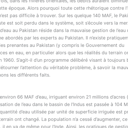
is, dans les rivières orientales, les débits auraient diminué
te époque. Alors pourquoi toute cette rhétorique contre l’
n’est pas difficile à trouver. Sur les quelque 140 MAF, le Pak
ste est soit perdu dans le système, soit s’écoule vers la mer
d’eau au Pakistan réside dans la mauvaise gestion de l’eau 
ne abordés par les experts au Pakistan. Il n’existe pratique
rties prenantes au Pakistan (y compris le Gouvernement du
es en eau, en particulier alors que les réalités du terrain o
 1960. S’agit-il d’un programme délibéré visant à toujours
e détourner l’attention du véritable problème, à savoir la mau
ns les différents faits.
 environ 66 MAF d’eau, irriguant environ 21 millions d’acres
ilisation de l’eau dans le bassin de l’Indus est passée à 104
quantité d’eau utilisée par unité de superficie irriguée est 
u terrain ont changé. La population n’a cessé d’augmenter, ce
, il en va de même pour l’Inde. Ainsi, les pratiques de gesti