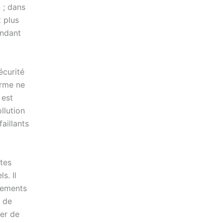
 ; dans
t plus
endant
écurité
erme ne
 est
llution
aillants
rtes
s. Il
lements
é de
ter de