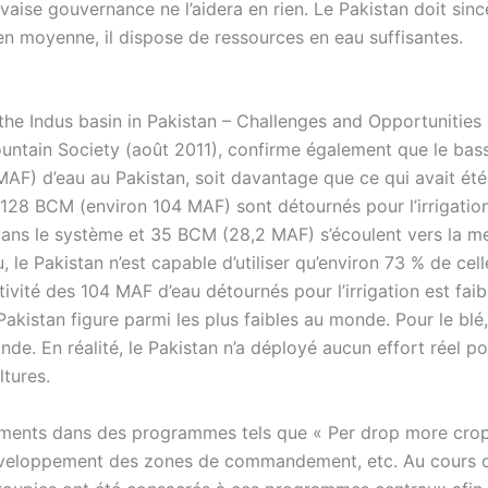
aise gouvernance ne l’aidera en rien. Le Pakistan doit sin
 en moyenne, il dispose de ressources en eau suffisantes.
the Indus basin in Pakistan – Challenges and Opportunities 
ountain Society (août 2011), confirme également que le bas
AF) d’eau au Pakistan, soit davantage que ce qui avait été
128 BCM (environ 104 MAF) sont détournés pour l’irrigation
ns le système et 35 BCM (28,2 MAF) s’écoulent vers la mer
le Pakistan n’est capable d’utiliser qu’environ 73 % de cell
ivité des 104 MAF d’eau détournés pour l’irrigation est faib
Pakistan figure parmi les plus faibles au monde. Pour le blé
nde. En réalité, le Pakistan n’a déployé aucun effort réel p
ltures.
ssements dans des programmes tels que « Per drop more crop
développement des zones de commandement, etc. Au cours d