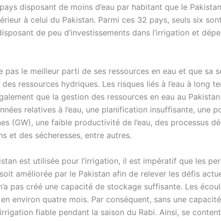
2 pays disposant de moins d’eau par habitant que le Pakistan
érieur à celui du Pakistan. Parmi ces 32 pays, seuls six son
isposant de peu d’investissements dans l’irrigation et dép
 pas le meilleur parti de ses ressources en eau et que sa s
es ressources hydriques. Les risques liés à l’eau à long t
également que la gestion des ressources en eau au Pakistan
 relatives à l’eau, une planification insuffisante, une po
es (GW), une faible productivité de l’eau, des processus déf
s et des sécheresses, entre autres.
an est utilisée pour l’irrigation, il est impératif que les pe
soit améliorée par le Pakistan afin de relever les défis actuel
n’a pas créé une capacité de stockage suffisante. Les écou
u en environ quatre mois. Par conséquent, sans une capacit
rrigation fiable pendant la saison du Rabi. Ainsi, se conten