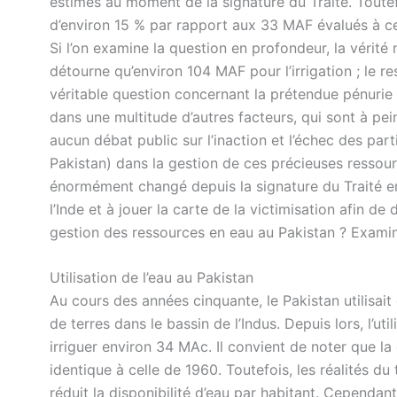
estimés au moment de la signature du Traité. Toutefo
d’environ 15 % par rapport aux 33 MAF évalués à cet
Si l’on examine la question en profondeur, la vérité 
détourne qu’environ 104 MAF pour l’irrigation ; le re
véritable question concernant la prétendue pénurie 
dans une multitude d’autres facteurs, qui sont à pei
aucun débat public sur l’inaction et l’échec des pa
Pakistan) dans la gestion de ces précieuses ressourc
énormément changé depuis la signature du Traité en
l’Inde et à jouer la carte de la victimisation afin d
gestion des ressources en eau au Pakistan ? Examino
Utilisation de l’eau au Pakistan
Au cours des années cinquante, le Pakistan utilisait
de terres dans le bassin de l’Indus. Depuis lors, l’ut
irriguer environ 34 MAc. Il convient de noter que la 
identique à celle de 1960. Toutefois, les réalités d
réduit la disponibilité d’eau par habitant. Cependant