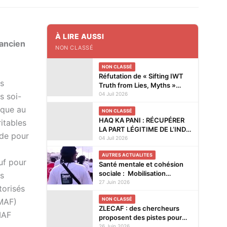
À LIRE AUSSI
 ancien
NON CLASSÉ
NON CLASSÉ
Réfutation de « Sifting IWT
es
Truth from Lies, Myths »
(Une perspective indienne –
04 Juil 2026
s soi-
Réponse à la lettre du Brig
ique au
NON CLASSÉ
(ret)
HAQ KA PANI : RÉCUPÉRER
ritables
LA PART LÉGITIME DE L’INDE
nde pour
EN EAU
04 Juil 2026
AUTRES ACTUALITES
auf pour
Santé mentale et cohésion
sociale : Mobilisation
rs
sportive pour les femmes
27 Juin 2026
torisés
usagères de drogues à la
NON CLASSÉ
(MAF)
plage de Lomé
ZLECAF : des chercheurs
MAF
proposent des pistes pour
renforcer les chaînes de
26 Juin 2026