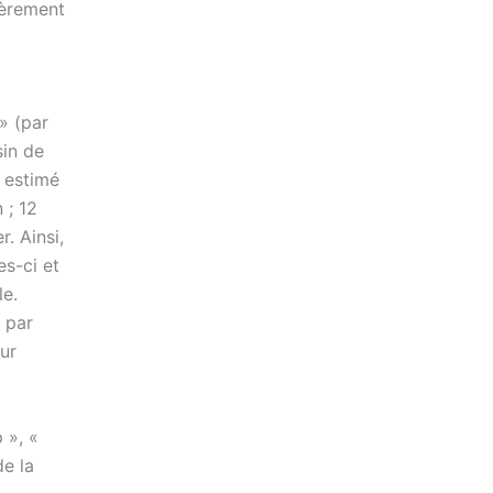
cèrement
» (par
sin de
 estimé
 ; 12
. Ainsi,
es-ci et
le.
, par
our
 », «
e la