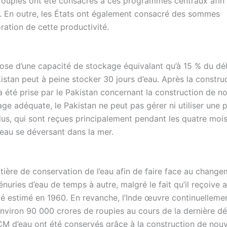
e roupies ont été consacrés à ces programmes centraux afin
res. En outre, les États ont également consacré des sommes
oration de cette productivité.
pose d’une capacité de stockage équivalant qu’à 15 % du dé
akistan peut à peine stocker 30 jours d’eau. Après la constru
’a été prise par le Pakistan concernant la construction de 
e adéquate, le Pakistan ne peut pas gérer ni utiliser une p
dus, qui sont reçues principalement pendant les quatre moi
eau se déversant dans la mer.
atière de conservation de l’eau afin de faire face au chang
énuries d’eau de temps à autre, malgré le fait qu’il reçoive a
été estimé en 1960. En revanche, l’Inde œuvre continuellemen
nviron 90 000 crores de roupies au cours de la dernière dé
CM d’eau ont été conservés grâce à la construction de nou