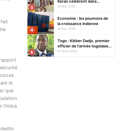
Kéran célèbrent dans
l’allégresse Tislim-Difoini,
16 Mar 2026
3
leur fête traditionnelle
Economie : les poumons de
fait
la croissance indienne
tie
24 Mar 2026
4
Togo : Kléber Dadjo, premier
officier de l'armée togolaise
devenu chef de l'État, au
07 Août 2026
5
cœur d'un ouvrage
 rapport
sécurité
sources
ant le
ner que
pulation
 l’Indus
 destin