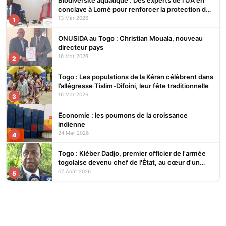
conclave à Lomé pour renforcer la protection des
écosystèmes
13 Mar 2026
1
ONUSIDA au Togo : Christian Mouala, nouveau
directeur pays
16 Mar 2026
2
Togo : Les populations de la Kéran célèbrent dans
l’allégresse Tislim-Difoini, leur fête traditionnelle
16 Mar 2026
3
Economie : les poumons de la croissance
indienne
24 Mar 2026
4
Togo : Kléber Dadjo, premier officier de l'armée
togolaise devenu chef de l'État, au cœur d'un
ouvrage
07 Août 2026
5