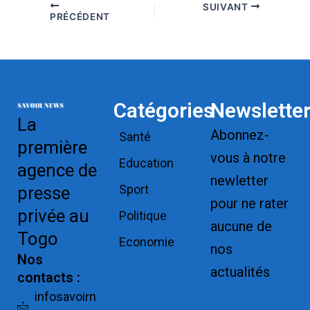
SUIVANT
PRÉCÉDENT
Catégories
Newslette
La
Abonnez-
Santé
première
vous à notre
Education
agence de
newletter
Sport
presse
pour ne rater
privée au
Politique
aucune de
Togo
Economie
nos
Nos
actualités
contacts :
Replica
infosavoirn