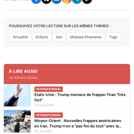
POURSUIVEZ VOTRE LECTURE SUR LES MÊMES THÈMES :
Actualité
Enfants
Iran
Mojtaba Khamenei
Togo
À LIRE AUSSI
INTERNATIONNAL
INTERNATIONNAL
Etats-Unis : Trump menace de frapper l'Iran "très
fort"
02 Août 2026
INTERNATIONNAL
Moyen-Orient : Nouvelles frappes américaines
en Iran, Trump n'en a "pas fini du tout" avec la
guerre
22 Juil 2026