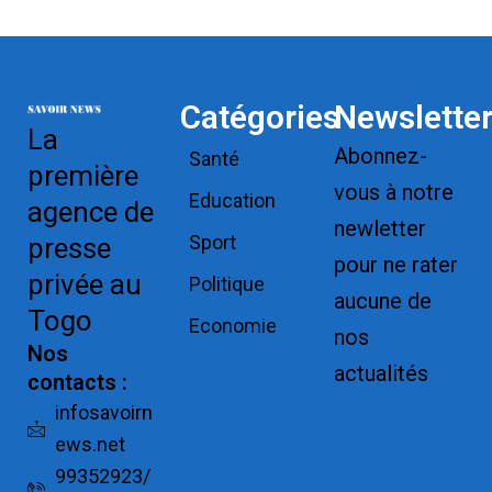
Catégories
Newslette
La
Abonnez-
Santé
première
vous à notre
Education
agence de
newletter
Sport
presse
pour ne rater
privée au
Politique
aucune de
Togo
Economie
nos
Nos
actualités
contacts :
Replica
infosavoirn
ews.net
Watches for
99352923/
Sale