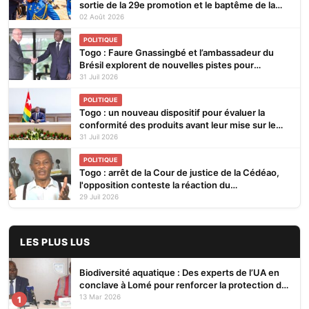
sortie de la 29e promotion et le baptême de la
30e
02 Août 2026
POLITIQUE
Togo : Faure Gnassingbé et l’ambassadeur du
Brésil explorent de nouvelles pistes pour
renforcer la coopération bilatérale
31 Juil 2026
POLITIQUE
Togo : un nouveau dispositif pour évaluer la
conformité des produits avant leur mise sur le
marché
31 Juil 2026
POLITIQUE
Togo : arrêt de la Cour de justice de la Cédéao,
l'opposition conteste la réaction du
gouvernement
29 Juil 2026
LES PLUS LUS
Biodiversité aquatique : Des experts de l’UA en
conclave à Lomé pour renforcer la protection des
écosystèmes
13 Mar 2026
1