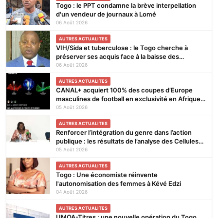
Togo : le PPT condamne la brève interpellation
d'un vendeur de journaux à Lomé
06 Août 2026
AUTRES ACTUALITES
VIH/Sida et tuberculose : le Togo cherche à
préserver ses acquis face à la baisse des
financements
06 Août 2026
AUTRES ACTUALITES
CANAL+ acquiert 100% des coupes d’Europe
masculines de football en exclusivité en Afrique
subsaharienne pour 4 saisons jusqu’en 2031
05 Août 2026
AUTRES ACTUALITES
Renforcer l’intégration du genre dans l’action
publique : les résultats de l’analyse des Cellules
Focales Genre restitués à Lomé
05 Août 2026
AUTRES ACTUALITES
Togo : Une économiste réinvente
l'autonomisation des femmes à Kévé Edzi
04 Août 2026
AUTRES ACTUALITES
UMOA-Titres : une nouvelle opération du Togo