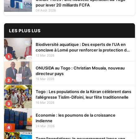
pour lever 20 milliards FCFA
04 Août 2026
LES PLUS LUS
Biodiversité aquatique : Des experts de l’UA en
conclave à Lomé pour renforcer la protection des
écosystèmes
13 Mar 2026
1
ONUSIDA au Togo : Christian Mouala, nouveau
directeur pays
16 Mar 2026
2
Togo : Les populations de la Kéran célèbrent dans
l’allégresse Tislim-Difoini, leur fête traditionnelle
16 Mar 2026
3
Economie : les poumons de la croissance
indienne
24 Mar 2026
4
Togo/Inondations: le gouvernement lance une