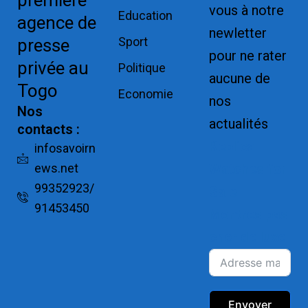
première
vous à notre
Education
agence de
newletter
Sport
presse
pour ne rater
privée au
Politique
aucune de
Togo
Economie
nos
Nos
actualités
contacts :
Replica
infosavoirn
ews.net
Watches for
99352923/
Sale
91453450
Montres pas
cher de luxe
Envoyer