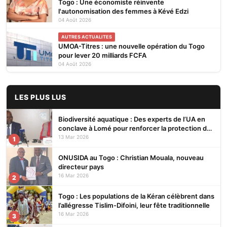
Togo : Une économiste réinvente
l'autonomisation des femmes à Kévé Edzi
04 Août 2026
AUTRES ACTUALITES
UMOA-Titres : une nouvelle opération du Togo
pour lever 20 milliards FCFA
04 Août 2026
LES PLUS LUS
Biodiversité aquatique : Des experts de l’UA en
conclave à Lomé pour renforcer la protection des
écosystèmes
13 Mar 2026
1
ONUSIDA au Togo : Christian Mouala, nouveau
directeur pays
16 Mar 2026
2
Togo : Les populations de la Kéran célèbrent dans
l’allégresse Tislim-Difoini, leur fête traditionnelle
16 Mar 2026
3