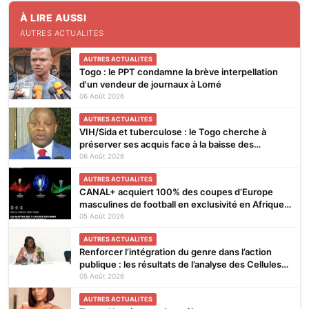
À LIRE AUSSI
AUTRES ACTUALITES
AUTRES ACTUALITES
Togo : le PPT condamne la brève interpellation
d'un vendeur de journaux à Lomé
06 Août 2026
AUTRES ACTUALITES
VIH/Sida et tuberculose : le Togo cherche à
préserver ses acquis face à la baisse des
financements
06 Août 2026
AUTRES ACTUALITES
CANAL+ acquiert 100% des coupes d’Europe
masculines de football en exclusivité en Afrique
subsaharienne pour 4 saisons jusqu’en 2031
05 Août 2026
AUTRES ACTUALITES
Renforcer l’intégration du genre dans l’action
publique : les résultats de l’analyse des Cellules
Focales Genre restitués à Lomé
05 Août 2026
AUTRES ACTUALITES