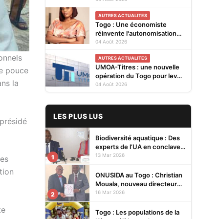
Cellules Focales Genre
AUTRES ACTUALITES
restitués à Lomé
Togo : Une économiste
réinvente l'autonomisation
des femmes à Kévé Edzi
04 Août 2026
onnels
AUTRES ACTUALITES
UMOA-Titres : une nouvelle
de pouce
opération du Togo pour lever
ans la
20 milliards FCFA
04 Août 2026
LES PLUS LUS
 présidé
Biodiversité aquatique : Des
experts de l’UA en conclave à
Lomé pour renforcer la
13 Mar 2026
1
des
protection des écosystèmes
tion
ONUSIDA au Togo : Christian
Mouala, nouveau directeur
pays
16 Mar 2026
2
te
Togo : Les populations de la