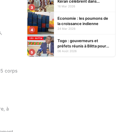
Kéran célèbrent dans
l’allégresse Tislim-Difoini,
16 Mar 2026
3
leur fête traditionnelle
Economie : les poumons de
la croissance indienne
24 Mar 2026
4
,
Togo : gouverneurs et
préfets réunis à Blitta pour
renforcer le pilotage
06 Août 2026
5
territorial de l’action publique
25 corps
e, à
vement