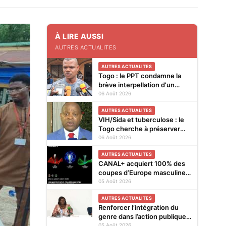
À LIRE AUSSI
AUTRES ACTUALITES
AUTRES ACTUALITES
Togo : le PPT condamne la
brève interpellation d'un
vendeur de journaux à Lomé
06 Août 2026
AUTRES ACTUALITES
VIH/Sida et tuberculose : le
Togo cherche à préserver
ses acquis face à la baisse
06 Août 2026
des financements
AUTRES ACTUALITES
CANAL+ acquiert 100% des
coupes d’Europe masculines
de football en exclusivité en
05 Août 2026
Afrique subsaharienne pour
AUTRES ACTUALITES
4 saisons jusqu’en 2031
Renforcer l’intégration du
genre dans l’action publique :
les résultats de l’analyse des
05 Août 2026