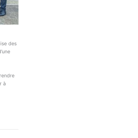
ise des
d’une
prendre
r à