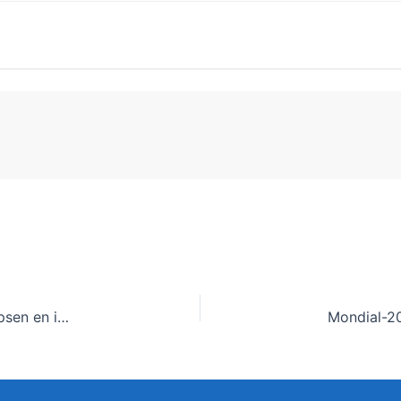
Lutte contre les addictions : Des membres du Remapsen en immersion à l’ONG RAPAA