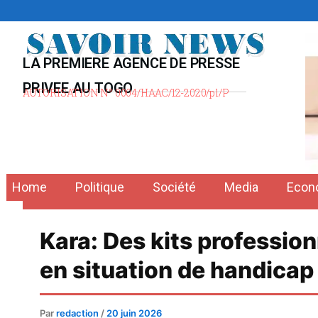
Aller
au
contenu
LA PREMIERE AGENCE DE PRESSE
PRIVEE AU TOGO
AUTORISATION N° 0004/HAAC/12-2020/pl/P
Home
Politique
Société
Media
Econ
Kara: Des kits professio
en situation de handicap
Par
redaction
/
20 juin 2026