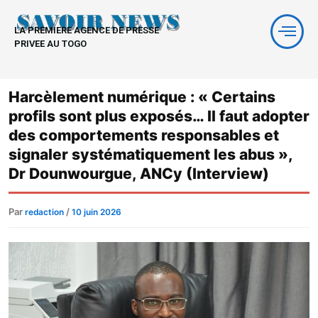
Aller
au
LA PREMIERE AGENCE DE PRESSE
contenu
PRIVEE AU TOGO
Harcèlement numérique : « Certains
profils sont plus exposés… Il faut adopter
des comportements responsables et
signaler systématiquement les abus »,
Dr Dounwourgue, ANCy (Interview)
Par
/
redaction
10 juin 2026