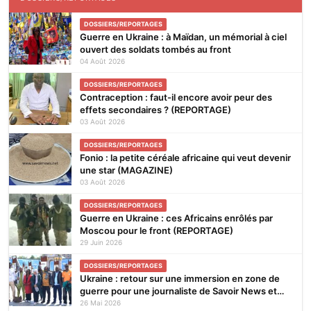
DOSSIERS/REPORTAGES
Guerre en Ukraine : à Maïdan, un mémorial à ciel
ouvert des soldats tombés au front
04 Août 2026
DOSSIERS/REPORTAGES
Contraception : faut-il encore avoir peur des
effets secondaires ? (REPORTAGE)
03 Août 2026
DOSSIERS/REPORTAGES
Fonio : la petite céréale africaine qui veut devenir
une star (MAGAZINE)
03 Août 2026
DOSSIERS/REPORTAGES
Guerre en Ukraine : ces Africains enrôlés par
Moscou pour le front (REPORTAGE)
29 Juin 2026
DOSSIERS/REPORTAGES
Ukraine : retour sur une immersion en zone de
guerre pour une journaliste de Savoir News et
des reporters africains
26 Mai 2026