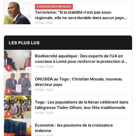
DOSSIERS/REPORTAGES
Terrorisme: "Si la stabilité n'est pas sous-
régionale, elle ne sera durable dans aucun pays
de la zone", avertit Nathaniel Olympio
19 Mai 2026
LES PLUS LUS
Biodiversité aquatique : Des experts de l’UA en
conclave à Lomé pour renforcer la protection des
écosystèmes
13 Mar 2026
1
ONUSIDA au Togo : Christian Mouala, nouveau
directeur pays
16 Mar 2026
2
Togo : Les populations de la Kéran célèbrent dans
l’allégresse Tislim-Difoini, leur fête traditionnelle
16 Mar 2026
3
Economie : les poumons de la croissance
indienne
24 Mar 2026