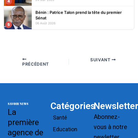
4
Bénin : Patrice Talon prend la tête du premier
Sénat
06 Août 2026
5
SUIVANT
PRÉCÉDENT
Catégories
Newslette
La
Abonnez-
Santé
première
vous à notre
Education
agence de
newletter