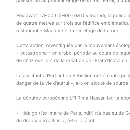
palestinien au premier étage de la tour Eiffel, a app
Peu avant 17H00 (15H00 GMT) vendredi, la police a
de quatre mètres sur trois sur l’édifice emblématique
restaurant « Madame » du 1er étage de la tour.
Cette action, revendiquée par le mouvement écologi
« catastrophe » en arabe, période au cours de laqu
de chez eux lors de la création de l’Etat d’Israël en 
Les militants d’Extinction Rebellion ont été interpel
danger de la vie d’autrui », a-t-on ajouté de source 
La députée européenne LFI Rima Hassan leur a appo
« Hidalgo (l’ex-maire de Paris, ndlr) n’a pas eu de G
du drapeau israélien », a-t-elle écrit.