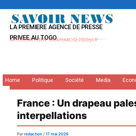
Aller
au
contenu
LA PREMIERE AGENCE DE PRESSE
PRIVEE AU TOGO
AUTORISATION N° 0004/HAAC/12-2020/pl/P
Home
Politique
Société
Media
Econ
France : Un drapeau palest
interpellations
Par
redaction
/
17 mai 2026