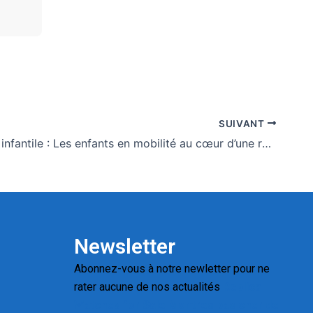
SUIVANT
Protection infantile : Les enfants en mobilité au cœur d’une réunion à Lomé
Newsletter
Abonnez-vous à notre newletter pour ne
rater aucune de nos actualités
Replica
Watches for Sale
Montres pas cher de