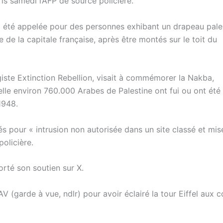
ris samedi l’AFP de source policière.
 été appelée pour des personnes exhibant un drapeau pale
 de la capitale française, après être montés sur le toit du
ste Extinction Rebellion, visait à commémorer la Nakba,
elle environ 760.000 Arabes de Palestine ont fui ou ont été
1948.
lés pour « intrusion non autorisée dans un site classé et mis
policière.
rté son soutien sur X.
AV (garde à vue, ndlr) pour avoir éclairé la tour Eiffel aux c