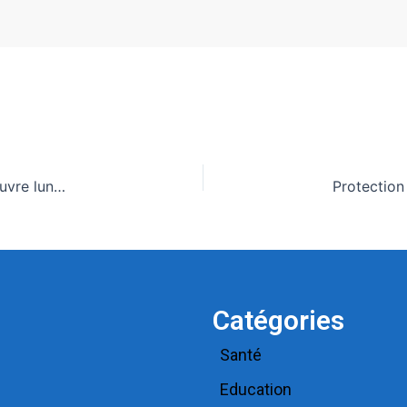
« Biashara Afrika » : le 3ᵉ Forum du secteur privé s’ouvre lundi à Lomé avec de grands acteurs économiques africains
Catégories
Santé
Education