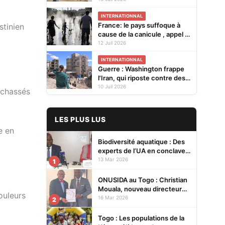
INTERNATIONNAL
France: le pays suffoque à
stinien
cause de la canicule , appel à
la vigilance sur les feux
12 Juil 2026
INTERNATIONNAL
Guerre : Washington frappe
l'Iran, qui riposte contre des
alliés des États-Unis dans le
10 Juil 2026
 chassés
Golfe
LES PLUS LUS
e en
Biodiversité aquatique : Des
experts de l’UA en conclave à
Lomé pour renforcer la
13 Mar 2026
1
protection des écosystèmes
ONUSIDA au Togo : Christian
Mouala, nouveau directeur
ouleurs
pays
16 Mar 2026
2
Togo : Les populations de la