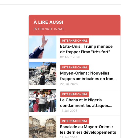
À LIRE AUSSI
INTERNATIONNAL
INTERNATIONNAL
Etats-Unis : Trump menace
de frapper l'Iran "très fort"
02 Août 2026
INTERNATIONNAL
Moyen-Orient : Nouvelles
frappes américaines en Iran,
Trump n'en a "pas fini du
22 Juil 2026
tout" avec la guerre
INTERNATIONNAL
Le Ghana et le Nigeria
condamnent les attaques
xénophobes en Afrique du
18 Juil 2026
Sud
INTERNATIONNAL
Escalade au Moyen-Orient :
les derniers développements
13 Juil 2026