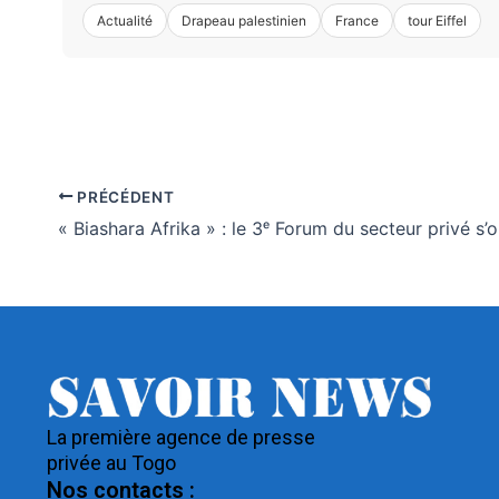
Actualité
Drapeau palestinien
France
tour Eiffel
PRÉCÉDENT
La première agence de presse
privée au Togo
Nos contacts :