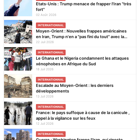
Etats-Unis : Trump menace de frapper l'Iran "très
fort"
02 Août 2026
INTERNATIONNAL
Moyen-Orient : Nouvelles frappes américaines
en Iran, Trump n'en a "pas fini du tout" avec la
guerre
22 Juil 2026
INTERNATIONNAL
Le Ghana et le Nigeria condamnent les attaques
xénophobes en Afrique du Sud
18 Juil 2026
INTERNATIONNAL
Escalade au Moyen-Orient : les derniers
développements
13 Juil 2026
INTERNATIONNAL
France: le pays suffoque à cause de la canicule ,
appel à la vigilance sur les feux
12 Juil 2026
INTERNATIONNAL
Guerre : Washington frappe l'Iran, qui riposte