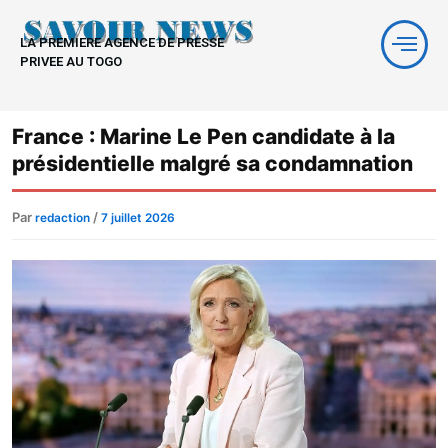
Aller
au
LA PREMIERE AGENCE DE PRESSE
contenu
PRIVEE AU TOGO
France : Marine Le Pen candidate à la
présidentielle malgré sa condamnation
Par
/
redaction
7 juillet 2026