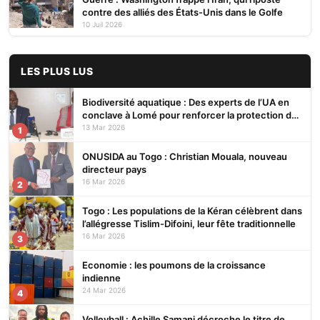
contre des alliés des États-Unis dans le Golfe
10 Juil 2026
LES PLUS LUS
Biodiversité aquatique : Des experts de l’UA en
conclave à Lomé pour renforcer la protection des
écosystèmes
13 Mar 2026
1
ONUSIDA au Togo : Christian Mouala, nouveau
directeur pays
16 Mar 2026
2
Togo : Les populations de la Kéran célèbrent dans
l’allégresse Tislim-Difoini, leur fête traditionnelle
16 Mar 2026
3
Economie : les poumons de la croissance
indienne
24 Mar 2026
4
Volleyball : Achille Samani décroche le titre de