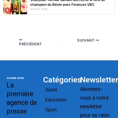
champion du Bénin avec Finances VBC
09 Août 2026
5
SUIVANT
PRÉCÉDENT
Catégories
Newslette
La
Abonnez-
Santé
première
vous à notre
Education
agence de
newletter
Sport
presse
pour ne rater