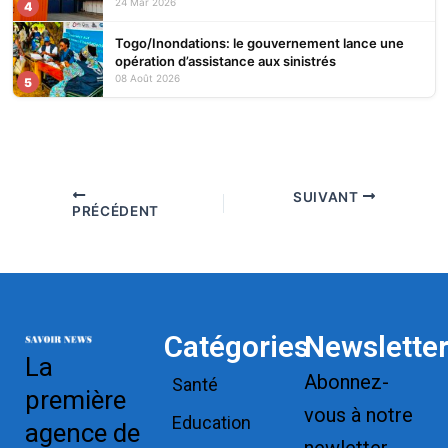
24 Mar 2026
4
Togo/Inondations: le gouvernement lance une
opération d’assistance aux sinistrés
08 Août 2026
5
SUIVANT
PRÉCÉDENT
Catégories
Newslette
La
Abonnez-
Santé
première
vous à notre
Education
agence de