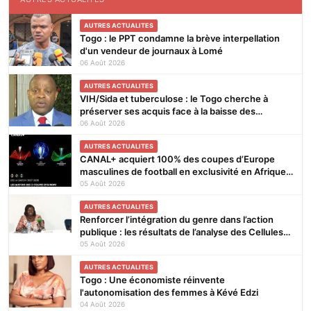
AUTRES ACTUALITES
Togo : le PPT condamne la brève interpellation
d'un vendeur de journaux à Lomé
06 Août 2026
AUTRES ACTUALITES
VIH/Sida et tuberculose : le Togo cherche à
préserver ses acquis face à la baisse des
financements
06 Août 2026
AUTRES ACTUALITES
CANAL+ acquiert 100% des coupes d’Europe
masculines de football en exclusivité en Afrique
subsaharienne pour 4 saisons jusqu’en 2031
05 Août 2026
AUTRES ACTUALITES
Renforcer l’intégration du genre dans l’action
publique : les résultats de l’analyse des Cellules
Focales Genre restitués à Lomé
05 Août 2026
AUTRES ACTUALITES
Togo : Une économiste réinvente
l'autonomisation des femmes à Kévé Edzi
04 Août 2026