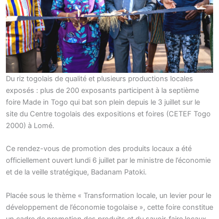
Du riz togolais de qualité et plusieurs productions locales
exposés : plus de 200 exposants participent à la septième
foire Made in Togo qui bat son plein depuis le 3 juillet sur le
site du Centre togolais des expositions et foires (CETEF Togo
2000) à Lomé.
Ce rendez-vous de promotion des produits locaux a été
officiellement ouvert lundi 6 juillet par le ministre de l’économie
et de la veille stratégique, Badanam Patoki.
Placée sous le thème « Transformation locale, un levier pour le
développement de l’économie togolaise », cette foire constitue
un cadre de promotion des produits et du savoir-faire locaux.