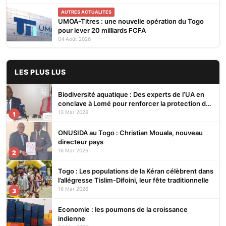
AUTRES ACTUALITES
UMOA-Titres : une nouvelle opération du Togo
pour lever 20 milliards FCFA
04 Août 2026
LES PLUS LUS
Biodiversité aquatique : Des experts de l’UA en
conclave à Lomé pour renforcer la protection des
écosystèmes
13 Mar 2026
1
ONUSIDA au Togo : Christian Mouala, nouveau
directeur pays
16 Mar 2026
2
Togo : Les populations de la Kéran célèbrent dans
l’allégresse Tislim-Difoini, leur fête traditionnelle
16 Mar 2026
3
Economie : les poumons de la croissance
indienne