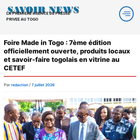
Aller
au
LA PREMIERE AGENCE DE PRESSE
contenu
PRIVEE AU TOGO
Foire Made in Togo : 7ème édition
officiellement ouverte, produits locaux
et savoir-faire togolais en vitrine au
CETEF
Par
/
redaction
7 juillet 2026