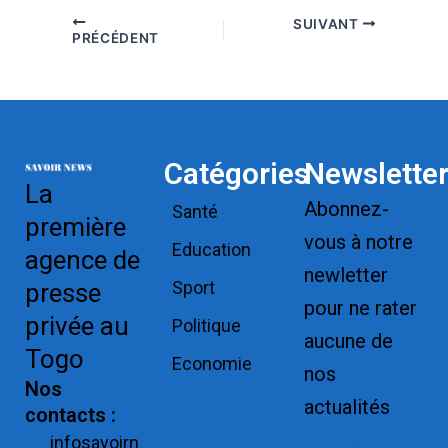
SUIVANT
PRÉCÉDENT
Catégories
Newslette
La
Abonnez-
Santé
première
vous à notre
Education
agence de
newletter
Sport
presse
pour ne rater
privée au
Politique
aucune de
Togo
Economie
nos
Nos
actualités
contacts :
Replica
infosavoirn