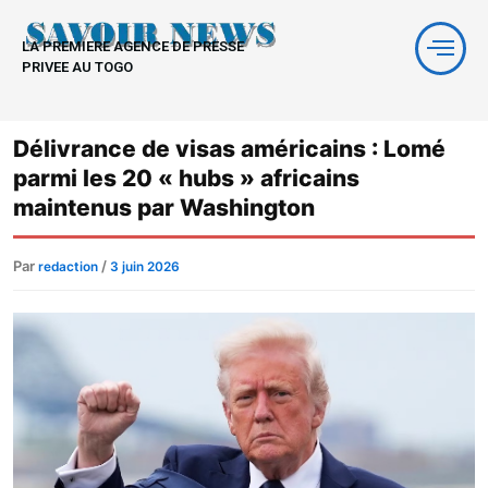
Aller
au
LA PREMIERE AGENCE DE PRESSE
contenu
PRIVEE AU TOGO
Délivrance de visas américains : Lomé
parmi les 20 « hubs » africains
maintenus par Washington
Par
/
redaction
3 juin 2026