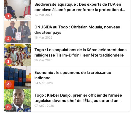
Biodiversité aquatique : Des experts de l’UA en
conclave à Lomé pour renforcer la protection des
écosystèmes
13 Mar 2026
1
ONUSIDA au Togo : Christian Mouala, nouveau
directeur pays
16 Mar 2026
2
Togo : Les populations de la Kéran célèbrent dans
l’allégresse Tislim-Difoini, leur fête traditionnelle
16 Mar 2026
3
Economie : les poumons de la croissance
indienne
24 Mar 2026
4
Togo : Kléber Dadjo, premier officier de l'armée
togolaise devenu chef de l'État, au cœur d'un
ouvrage
07 Août 2026
5