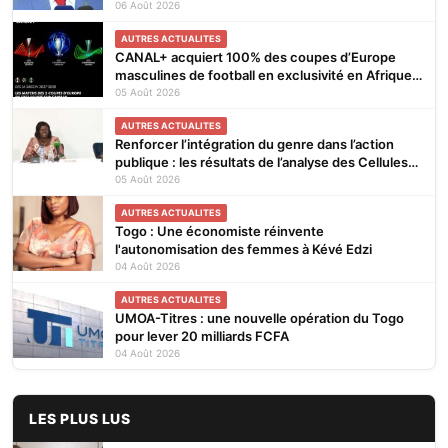
financements
06 Août 2026
AUTRES ACTUALITES
CANAL+ acquiert 100% des coupes d’Europe
masculines de football en exclusivité en Afrique
subsaharienne pour 4 saisons jusqu’en 2031
05 Août 2026
AUTRES ACTUALITES
Renforcer l’intégration du genre dans l’action
publique : les résultats de l’analyse des Cellules
Focales Genre restitués à Lomé
05 Août 2026
AUTRES ACTUALITES
Togo : Une économiste réinvente
l'autonomisation des femmes à Kévé Edzi
04 Août 2026
AUTRES ACTUALITES
UMOA-Titres : une nouvelle opération du Togo
pour lever 20 milliards FCFA
04 Août 2026
LES PLUS LUS