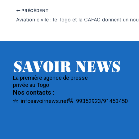
PRÉCÉDENT
La première agence de presse
privée au Togo
Nos contacts :
infosavoirnews.net
99352923/91453450