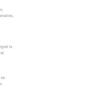
s,
enaires,
igné la
 et
 sa
du