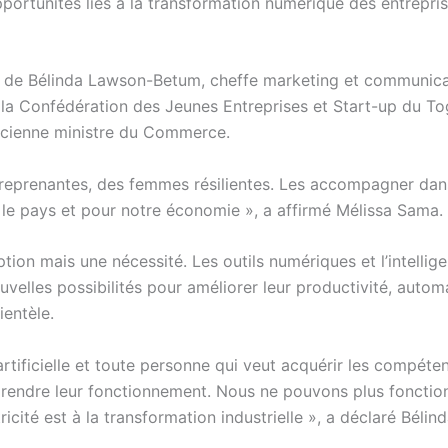
opportunités liés à la transformation numérique des entrepri
ons de Bélinda Lawson-Betum, cheffe marketing et communic
la Confédération des Jeunes Entreprises et Start-up du To
ancienne ministre du Commerce.
eprenantes, des femmes résilientes. Les accompagner dans
ur le pays et pour notre économie », a affirmé Mélissa Sama.
option mais une nécessité. Les outils numériques et l’intellig
nouvelles possibilités pour améliorer leur productivité, autom
ientèle.
 artificielle et toute personne qui veut acquérir les compéte
prendre leur fonctionnement. Nous ne pouvons plus fonctio
ctricité est à la transformation industrielle », a déclaré Bélin