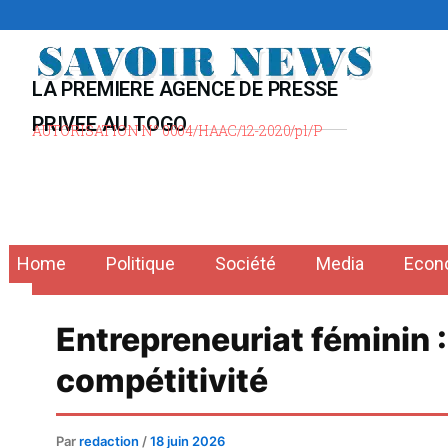
Aller
au
contenu
LA PREMIERE AGENCE DE PRESSE
PRIVEE AU TOGO
AUTORISATION N° 0004/HAAC/12-2020/pl/P
Home
Politique
Société
Media
Econ
Entrepreneuriat féminin 
compétitivité
Par
redaction
/
18 juin 2026