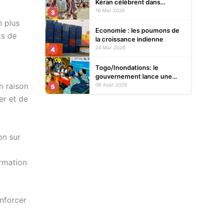
Kéran célèbrent dans
l’allégresse Tislim-Difoini,
16 Mar 2026
3
leur fête traditionnelle
n plus
Economie : les poumons de
ts de
la croissance indienne
24 Mar 2026
4
Togo/Inondations: le
gouvernement lance une
opération d’assistance aux
n raison
08 Août 2026
5
sinistrés
er et de
on sur
ormation
nforcer