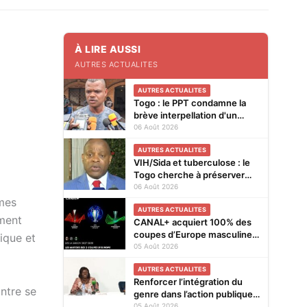
À LIRE AUSSI
AUTRES ACTUALITES
AUTRES ACTUALITES
Togo : le PPT condamne la
brève interpellation d'un
vendeur de journaux à Lomé
06 Août 2026
AUTRES ACTUALITES
VIH/Sida et tuberculose : le
Togo cherche à préserver
ses acquis face à la baisse
06 Août 2026
des financements
mmes
AUTRES ACTUALITES
ement
CANAL+ acquiert 100% des
coupes d’Europe masculines
ique et
de football en exclusivité en
05 Août 2026
Afrique subsaharienne pour
AUTRES ACTUALITES
4 saisons jusqu’en 2031
Renforcer l’intégration du
ontre se
genre dans l’action publique :
les résultats de l’analyse des
05 Août 2026