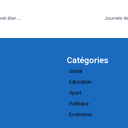
Aviation civile : le Togo et la CAFAC donnent un nouvel élan au marché aérien africain
Catégories
Santé
Education
Sport
Politique
Economie