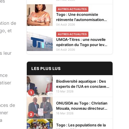
ses
Cellules Focales Genre
AUTRES ACTUALITES
restitués à Lomé
Togo : Une économiste
réinvente l'autonomisation
ation de
des femmes à Kévé Edzi
04 Août 2026
go, et
AUTRES ACTUALITES
UMOA-Titres : une nouvelle
opération du Togo pour lever
20 milliards FCFA
04 Août 2026
 leur
LES PLUS LUS
ence
Biodiversité aquatique : Des
atiser
experts de l’UA en conclave à
Lomé pour renforcer la
13 Mar 2026
1
protection des écosystèmes
ONUSIDA au Togo : Christian
nces de
Mouala, nouveau directeur
nner
pays
16 Mar 2026
2
da
Togo : Les populations de la