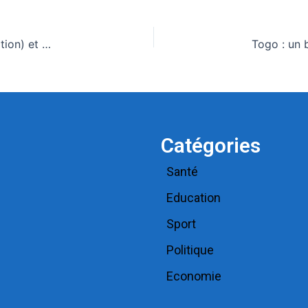
Bénin: Les grands titres du quotidien national (La Nation) et des journaux privés en kiosques ce mercredi 20 Mai 2026
Catégories
Santé
Education
Sport
Politique
Economie