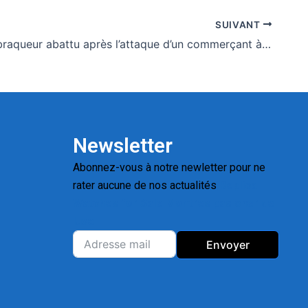
SUIVANT
Togo : un braqueur abattu après l’attaque d’un commerçant à Djagblé
Newsletter
Abonnez-vous à notre newletter pour ne
rater aucune de nos actualités
Replica
Watches for Sale
Montres pas cher de
luxe
Envoyer