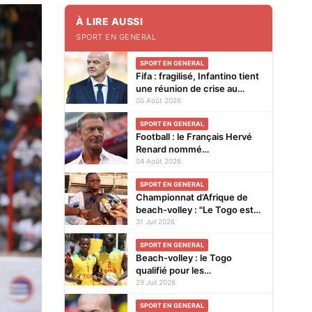
À LIRE AUSSI
SPORT EN GENERAL
SPORT EN GENERAL
Fifa : fragilisé, Infantino tient
une réunion de crise au
Maroc
05 Août 2026
SPORT EN GENERAL
Football : le Français Hervé
Renard nommé
sélectionneur de la Côte
04 Août 2026
d'Ivoire, pour la seconde fois
SPORT EN GENERAL
Championnat d’Afrique de
beach-volley : "Le Togo est
très attendu à cette
31 Juil 2026
compétition", affirme Noël
SPORT EN GENERAL
Tadegnon
Beach-volley : le Togo
qualifié pour les
Championnats continentaux
29 Juil 2026
CAVB 2026 grâce à son
SPORT EN GENERAL
ranking