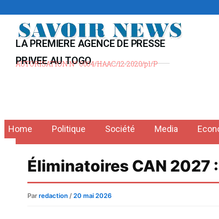
Aller
au
contenu
LA PREMIERE AGENCE DE PRESSE
PRIVEE AU TOGO
AUTORISATION N° 0004/HAAC/12-2020/pl/P
Home
Politique
Société
Media
Econ
Éliminatoires CAN 2027 :
Par
redaction
/
20 mai 2026