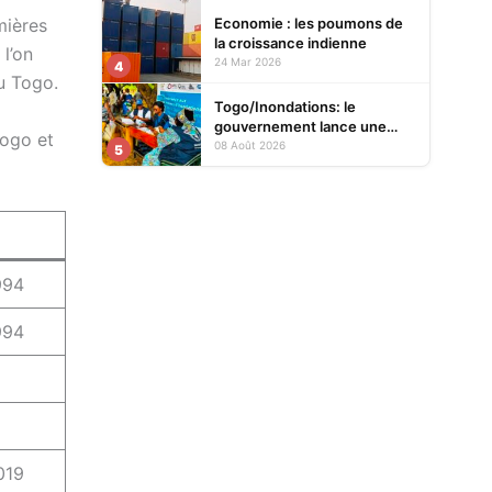
Economie : les poumons de
mières
la croissance indienne
l’on
24 Mar 2026
4
du Togo.
Togo/Inondations: le
gouvernement lance une
Togo et
opération d’assistance aux
08 Août 2026
5
sinistrés
994
994
019