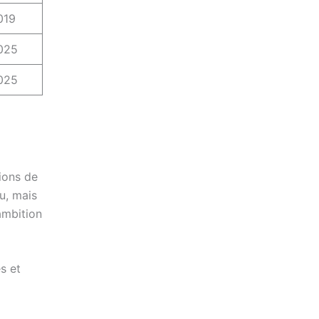
019
2025
2025
tions de
u, mais
ambition
s et