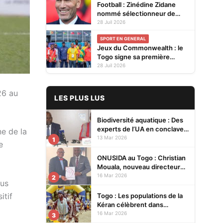
Football : Zinédine Zidane
nommé sélectionneur de
l'équipe de France
28 Juil 2026
SPORT EN GENERAL
Jeux du Commonwealth : le
Togo signe sa première
participation à Glasgow
28 Juil 2026
26 au
LES PLUS LUS
Biodiversité aquatique : Des
experts de l’UA en conclave à
ne de la
Lomé pour renforcer la
13 Mar 2026
1
e
protection des écosystèmes
ONUSIDA au Togo : Christian
Mouala, nouveau directeur
pays
16 Mar 2026
2
ous
itif
Togo : Les populations de la
Kéran célèbrent dans
l’allégresse Tislim-Difoini,
16 Mar 2026
3
leur fête traditionnelle