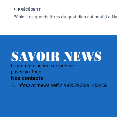
PRÉCÉDENT
La première agence de presse
privée au Togo
Nos contacts :
infosavoirnews.net
99352923/91453450