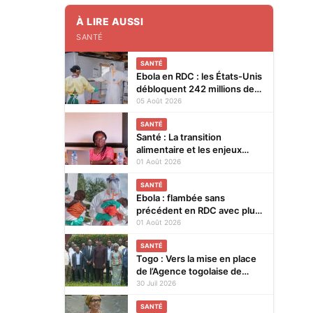
À LIRE AUSSI
SANTÉ
SANTÉ
Ebola en RDC : les États-Unis
débloquent 242 millions de
dollars supplémentaires
05 Août 2026
SANTÉ
Santé : La transition
alimentaire et les enjeux
nutritionnels au cœur d’un
01 Août 2026
colloque du 14 au 15 août
SANTÉ
2026 à Lomé
Ebola : flambée sans
précédent en RDC avec plus
de 3.500 cas
01 Août 2026
SANTÉ
Togo : Vers la mise en place
de l’Agence togolaise de
régulation pharmaceutique
30 Juil 2026
SANTÉ