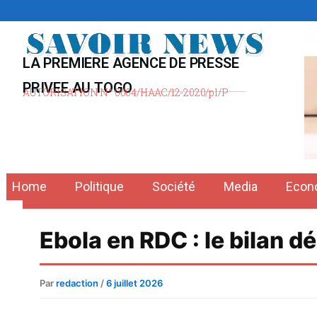
Aller
au
contenu
LA PREMIERE AGENCE DE PRESSE
PRIVEE AU TOGO
AUTORISATION N° 0004/HAAC/12-2020/pl/P
Home
Politique
Société
Media
Econ
Ebola en RDC : le bilan 
Par
redaction
/
6 juillet 2026