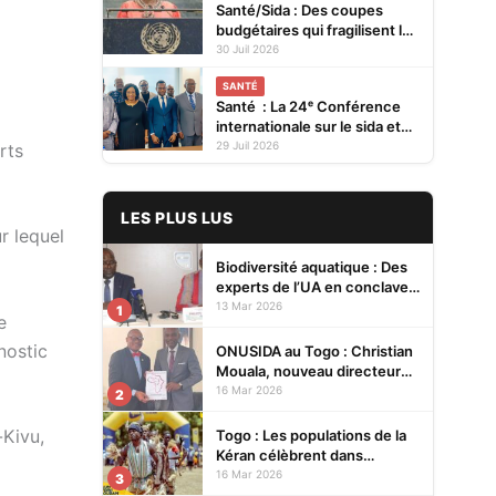
Santé/Sida : Des coupes
budgétaires qui fragilisent la
prévention et menacent les
30 Juil 2026
acquis (ONUSIDA)
SANTÉ
Santé : La 24ᵉ Conférence
internationale sur le sida et
les IST en Afrique se tiendra
29 Juil 2026
rts
en 2027 à Cotonou
LES PLUS LUS
r lequel
Biodiversité aquatique : Des
experts de l’UA en conclave à
Lomé pour renforcer la
13 Mar 2026
1
e
protection des écosystèmes
nostic
ONUSIDA au Togo : Christian
Mouala, nouveau directeur
pays
16 Mar 2026
2
-Kivu,
Togo : Les populations de la
Kéran célèbrent dans
l’allégresse Tislim-Difoini,
16 Mar 2026
3
leur fête traditionnelle