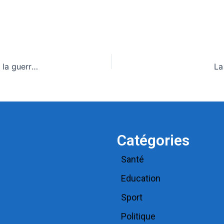
Soudan : Au moins 330 enfants tués et blessés dans la guerre cette année, selon l’Unicef
La
Catégories
Santé
Education
Sport
Politique