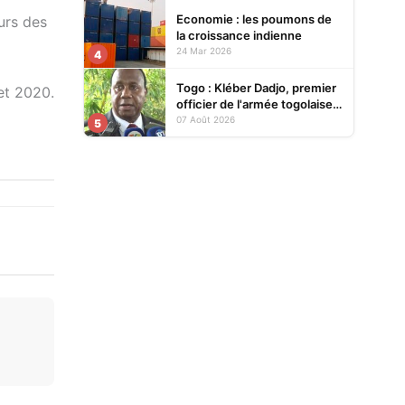
Economie : les poumons de
urs des
la croissance indienne
24 Mar 2026
4
Togo : Kléber Dadjo, premier
et 2020.
officier de l'armée togolaise
devenu chef de l'État, au
07 Août 2026
5
cœur d'un ouvrage