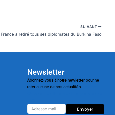
SUIVANT
 France a retiré tous ses diplomates du Burkina Faso
Newsletter
Abonnez-vous à notre newletter pour ne
rater aucune de nos actualités
Replica
Watches for Sale
Montres pas cher de
luxe
Envoyer