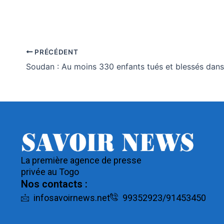
PRÉCÉDENT
La première agence de presse
privée au Togo
Nos contacts :
infosavoirnews.net
99352923/91453450