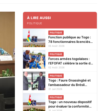
À LIRE AUSSI
POLITIQUE
POLITIQUE
Fonction publique au Togo :
78 fonctionnaires licenciés
entre 2025 et 2026
05 Août 2026
POLITIQUE
Forces armées togolaises :
l’EFOFAT célèbre la sortie de
la 29e promotion et le
02 Août 2026
baptême de la 30e
POLITIQUE
Togo : Faure Gnassingbé et
l’ambassadeur du Brésil
explorent de nouvelles pistes
31 Juil 2026
pour renforcer la coopération
POLITIQUE
bilatérale
Togo : un nouveau dispositif
pour évaluer la conformité
des produits avant leur mise
31 Juil 2026