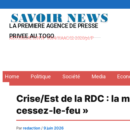
Aller
au
contenu
LA PREMIERE AGENCE DE PRESSE
PRIVEE AU TOGO
AUTORISATION N° 0004/HAAC/12-2020/pl/P
Home
Politique
Société
Media
Econ
Crise/Est de la RDC : la 
cessez-le-feu »
Par
redaction
/
9 juin 2026