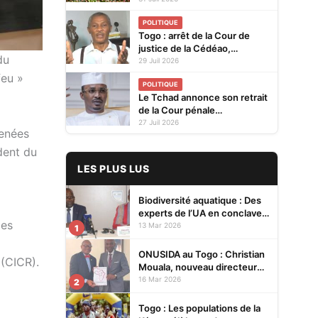
sur le marché
POLITIQUE
Togo : arrêt de la Cour de
justice de la Cédéao,
du
l'opposition conteste la
29 Juil 2026
réaction du gouvernement
feu »
POLITIQUE
Le Tchad annonce son retrait
de la Cour pénale
internationale
27 Juil 2026
menées
dent du
LES PLUS LUS
Biodiversité aquatique : Des
experts de l’UA en conclave à
des
Lomé pour renforcer la
13 Mar 2026
1
protection des écosystèmes
ONUSIDA au Togo : Christian
 (CICR).
Mouala, nouveau directeur
pays
16 Mar 2026
2
Togo : Les populations de la