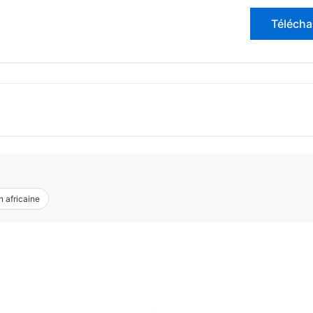
Télécha
n africaine