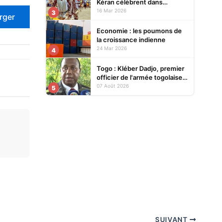
Kéran célèbrent dans
l’allégresse Tislim-Difoini,
16 Mar 2026
3
rger
leur fête traditionnelle
Economie : les poumons de
la croissance indienne
24 Mar 2026
4
Togo : Kléber Dadjo, premier
officier de l'armée togolaise
devenu chef de l'État, au
07 Août 2026
5
cœur d'un ouvrage
SUIVANT