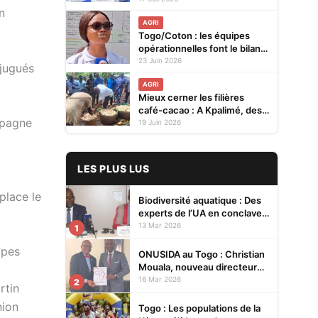
n
à Ouagadougou
AGRI
Togo/Coton : les équipes
opérationnelles font le bilan
et préparent la prochaine
23 Juin 2026
njugués
campagne
AGRI
Mieux cerner les filières
café-cacao : A Kpalimé, des
mpagne
journalistes entre théorie et
19 Juin 2026
immersion dans des
plantations
LES PLUS LUS
place le
Biodiversité aquatique : Des
experts de l’UA en conclave à
Lomé pour renforcer la
13 Mar 2026
1
protection des écosystèmes
ipes
ONUSIDA au Togo : Christian
Mouala, nouveau directeur
pays
16 Mar 2026
2
rtin
nion
Togo : Les populations de la