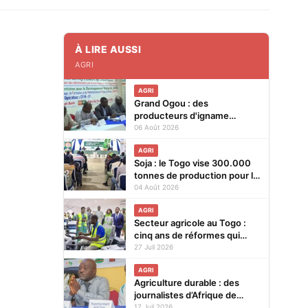
À LIRE AUSSI
AGRI
AGRI
Grand Ogou : des
producteurs d'igname
formés aux techniques
06 Août 2026
modernes de production
AGRI
Soja : le Togo vise 300.000
tonnes de production pour la
campagne 2026-2027
04 Août 2026
AGRI
Secteur agricole au Togo :
cinq ans de réformes qui
transforment
27 Juil 2026
progressivement le monde
AGRI
rural
Agriculture durable : des
journalistes d’Afrique de
l’Ouest et du Sahel en atelier
17 Juil 2026