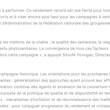
é à performer. Ce rendement record est une fierté pour tou
forts et à viser encore plus haut pour les campagnes à venir
 d’Administration de la Fédération nationale des groupeme
s les maillons de la chaîne : la qualité des semences, le res
ements phytosanitaires. La convergence de tous ces facteurs
lors cette campagne », a appuyé Sitsofé Yovogan, Directeu
 campagne historique. Les orientations pour les prochaines 
nantes : généralisation des approches ayant prouvé leur effi
mation continue des agents et extension de la couverture t
poursuite de la politique de qualité et de disponibilité en t
nts : mécanismes d’incitation et de reconnaissance des meill
avées : pour conjuguer progression du rendement et croiss