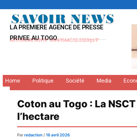
Aller
au
contenu
LA PREMIERE AGENCE DE PRESSE
PRIVEE AU TOGO
AUTORISATION N° 0004/HAAC/12-2020/pl/P
Home
Politique
Société
Media
Econ
Coton au Togo : La NSCT 
l’hectare
Par
redaction
/
16 avril 2026