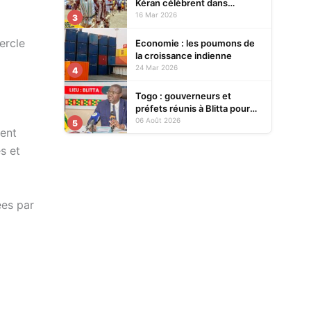
Kéran célèbrent dans
l’allégresse Tislim-Difoini,
16 Mar 2026
3
leur fête traditionnelle
ercle
Economie : les poumons de
la croissance indienne
24 Mar 2026
4
Togo : gouverneurs et
préfets réunis à Blitta pour
renforcer le pilotage
06 Août 2026
5
ent
territorial de l’action publique
s et
ées par