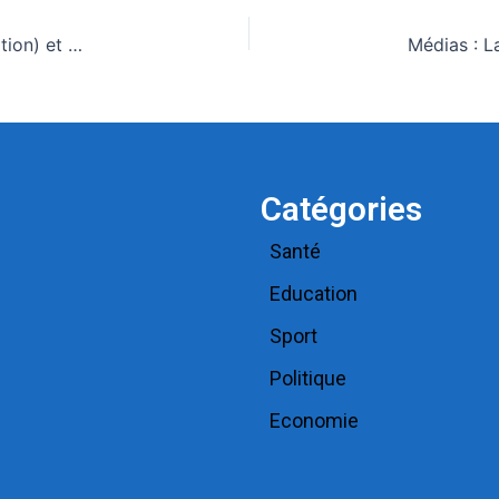
Bénin: Les grands titres du quotidien national (La Nation) et des journaux privés en kiosques ce mercredi 15 Avril 2026
Catégories
Santé
Education
Sport
Politique
Economie