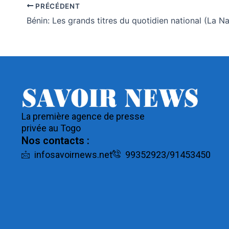
PRÉCÉDENT
La première agence de presse
privée au Togo
Nos contacts :
infosavoirnews.net
99352923/91453450