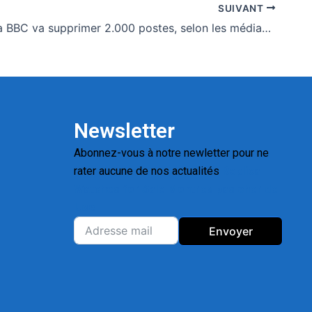
SUIVANT
Médias : La BBC va supprimer 2.000 postes, selon les médias britanniques
Newsletter
Abonnez-vous à notre newletter pour ne
rater aucune de nos actualités
Replica
Watches for Sale
Montres pas cher de
luxe
Envoyer