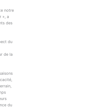
te notre
 », a
nts des
pect du
r de la
saisons
cacité,
errain,
emps
eurs
ance du