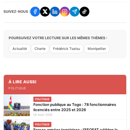
SUIVEZ-NOUS :
POURSUIVEZ VOTRE LECTURE SUR LES MÊMES THÈMES :
Actualité
Charte
Frédérick Tsatsu
Montpellier
À LIRE AUSSI
POLITIQUE
POLITIQUE
Fonction publique au Togo : 78 fonctionnaires
licenciés entre 2025 et 2026
05 Août 2026
POLITIQUE
Forces armées togolaises : l’EFOFAT célèbre la