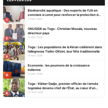
Biodiversité aquatique : Des experts de l’UA en
conclave à Lomé pour renforcer la protection des
écosystèmes
13 Mar 2026
1
ONUSIDA au Togo : Christian Mouala, nouveau
directeur pays
16 Mar 2026
2
Togo : Les populations de la Kéran célèbrent dans
l’allégresse Tislim-Difoini, leur fête traditionnelle
16 Mar 2026
3
Economie : les poumons de la croissance
indienne
24 Mar 2026
4
Togo : Kléber Dadjo, premier officier de l'armée
togolaise devenu chef de l'État, au cœur d'un
ouvrage
07 Août 2026
5