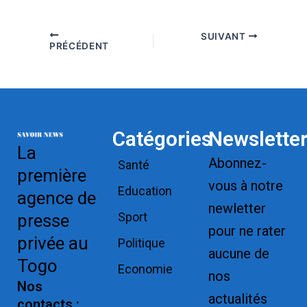
SUIVANT
PRÉCÉDENT
Catégories
Newslette
La
Abonnez-
Santé
première
vous à notre
Education
agence de
newletter
Sport
presse
pour ne rater
privée au
Politique
aucune de
Togo
Economie
nos
Nos
actualités
contacts :