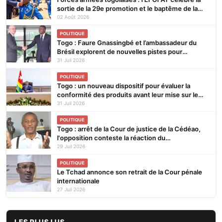
sortie de la 29e promotion et le baptême de la
30e
02 Août 2026
POLITIQUE
Togo : Faure Gnassingbé et l’ambassadeur du
Brésil explorent de nouvelles pistes pour
renforcer la coopération bilatérale
31 Juil 2026
POLITIQUE
Togo : un nouveau dispositif pour évaluer la
conformité des produits avant leur mise sur le
marché
31 Juil 2026
POLITIQUE
Togo : arrêt de la Cour de justice de la Cédéao,
l'opposition conteste la réaction du
gouvernement
29 Juil 2026
POLITIQUE
Le Tchad annonce son retrait de la Cour pénale
internationale
27 Juil 2026
LES PLUS LUS