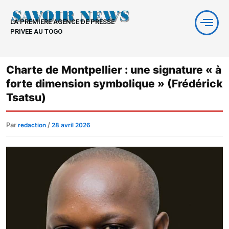
Aller
au
LA PREMIERE AGENCE DE PRESSE
contenu
PRIVEE AU TOGO
Charte de Montpellier : une signature « à
forte dimension symbolique » (Frédérick
Tsatsu)
Par
/
redaction
28 avril 2026