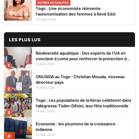
AUTRES ACTUALITES
Togo : Une économiste réinvente
l'autonomisation des femmes à Kévé Edzi
04 Août 2026
LES PLUS LUS
Biodiversité aquatique : Des experts de l’UA en
conclave à Lomé pour renforcer la protection des
écosystèmes
13 Mar 2026
1
ONUSIDA au Togo : Christian Mouala, nouveau
directeur pays
16 Mar 2026
2
Togo : Les populations de la Kéran célèbrent dans
l’allégresse Tislim-Difoini, leur fête traditionnelle
16 Mar 2026
3
Economie : les poumons de la croissance
indienne
24 Mar 2026
4