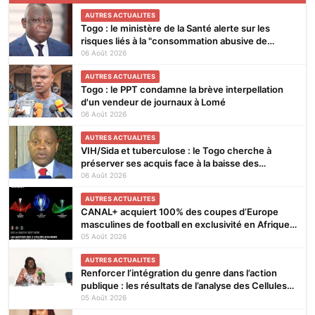
AUTRES ACTUALITES
Togo : le ministère de la Santé alerte sur les
risques liés à la "consommation abusive de
boissons énergisantes et de substances
06 Août 2026
nocives"
AUTRES ACTUALITES
Togo : le PPT condamne la brève interpellation
d'un vendeur de journaux à Lomé
06 Août 2026
AUTRES ACTUALITES
VIH/Sida et tuberculose : le Togo cherche à
préserver ses acquis face à la baisse des
financements
06 Août 2026
AUTRES ACTUALITES
CANAL+ acquiert 100% des coupes d’Europe
masculines de football en exclusivité en Afrique
subsaharienne pour 4 saisons jusqu’en 2031
05 Août 2026
AUTRES ACTUALITES
Renforcer l’intégration du genre dans l’action
publique : les résultats de l’analyse des Cellules
Focales Genre restitués à Lomé
05 Août 2026