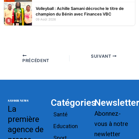
Volleyball : Achille Samani décroche le titre de
champion du Bénin avec Finances VBC
09 Août 2026
5
SUIVANT
PRÉCÉDENT
Catégories
Newslette
La
Abonnez-
Santé
première
vous à notre
Education
agence de
newletter
Sport