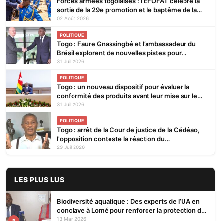
Forces armées togolaises : l’EFOFAT célèbre la
sortie de la 29e promotion et le baptême de la
30e
02 Août 2026
POLITIQUE
Togo : Faure Gnassingbé et l’ambassadeur du
Brésil explorent de nouvelles pistes pour
renforcer la coopération bilatérale
31 Juil 2026
POLITIQUE
Togo : un nouveau dispositif pour évaluer la
conformité des produits avant leur mise sur le
marché
31 Juil 2026
POLITIQUE
Togo : arrêt de la Cour de justice de la Cédéao,
l'opposition conteste la réaction du
gouvernement
29 Juil 2026
LES PLUS LUS
Biodiversité aquatique : Des experts de l’UA en
conclave à Lomé pour renforcer la protection des
écosystèmes
13 Mar 2026
1