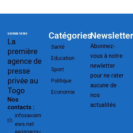
Catégories
Newslette
La
Abonnez-
Santé
première
vous à notre
Education
agence de
newletter
Sport
presse
pour ne rater
privée au
Politique
aucune de
Togo
Economie
nos
Nos
actualités
contacts :
Replica
infosavoirn
ews.net
Watches for
99352923/