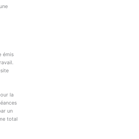
 une
e émis
avail.
site
our la
 séances
par un
me total