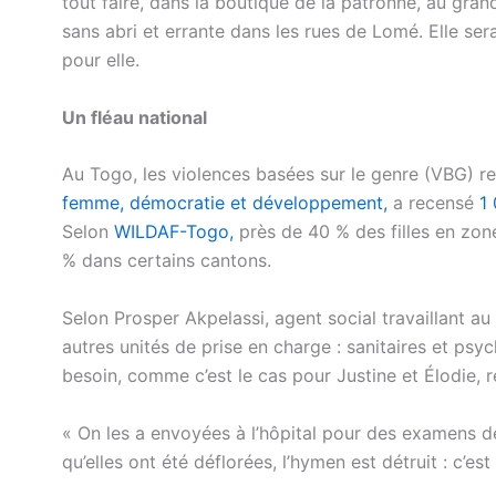
tout faire, dans la boutique de la patronne, au gra
sans abri et errante dans les rues de Lomé. Elle ser
pour elle.
Un fléau national
Au Togo, les violences basées sur le genre (VBG) r
femme, démocratie et développement,
a recensé
1 
Selon
WILDAF-Togo,
près de 40 % des filles en zone
% dans certains cantons.
Selon Prosper Akpelassi, agent social travaillant au
autres unités de prise en charge : sanitaires et psy
besoin, comme c’est le cas pour Justine et Élodie, 
« On les a envoyées à l’hôpital pour des examens de
qu’elles ont été déflorées, l’hymen est détruit : c’es