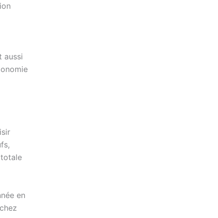
ion
t aussi
utonomie
sir
fs,
 totale
nnée en
 chez