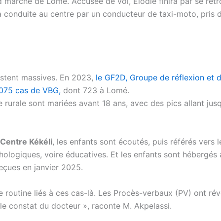
nd marché de Lomé. Accusée de vol, Élodie finira par se ret
a conduite au centre par un conducteur de taxi-moto, pris d
estent massives. En 2023,
le GF2D, Groupe de réflexion et d
075 cas de VBG,
dont 723 à Lomé.
 rurale sont mariées avant 18 ans, avec des pics allant jus
Centre Kékéli
, les enfants sont écoutés, puis référés vers l
chologiques, voire éducatives. Et les enfants sont hébergés 
reçues en janvier 2025.
 routine liés à ces cas-là. Les Procès-verbaux (PV) ont rév
t le constat du docteur », raconte M. Akpelassi.