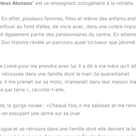
vieux Atonsou
” est un enseignant octogénaire à la retraite.
. En effet, plusieurs femmes, filles et même des enfants en
d’enfouir au fond d’elles, de vivre avec, dans une colère impu
it également partie des pensionnaires du centre. En attent
. Son histoire révèle un parcours aussi tortueux que jalonné
Lomé pour me prendre avec lui. Il a dit à ma mère qu’il all
s retrouvée dans une famille dont le mari (la quarantaine)
. Il me prenait sur sa moto, m’amenait dans leur maison in
 par terre », raconte-t-elle
.
de, la gorge nouée : »Chaque fois, il me salissait et me ren
e en essuyant une larme sur sa joue.
fugue et se retrouve dans une famille dont elle devient la 