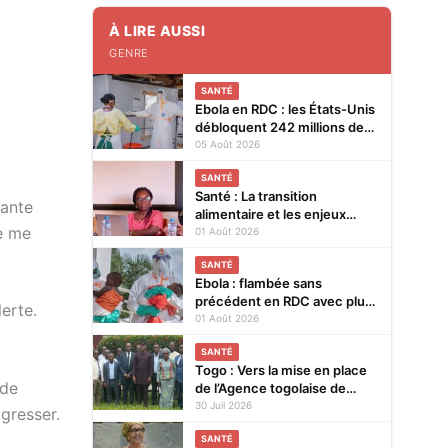
À LIRE AUSSI
GENRE
SANTÉ
Ebola en RDC : les États-Unis
débloquent 242 millions de
dollars supplémentaires
05 Août 2026
SANTÉ
Santé : La transition
vante
alimentaire et les enjeux
de me
nutritionnels au cœur d’un
01 Août 2026
colloque du 14 au 15 août
SANTÉ
2026 à Lomé
Ebola : flambée sans
précédent en RDC avec plus
lerte.
de 3.500 cas
01 Août 2026
SANTÉ
Togo : Vers la mise en place
 de
de l’Agence togolaise de
régulation pharmaceutique
30 Juil 2026
agresser.
SANTÉ