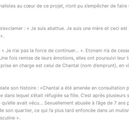
listes au cœur de ce projet, n’ont pu s’empêcher de faire
’exclamer : « Je suis abattue. Je suis une mère et ceci est
».
 « Je n’ai pas la force de continuer… ». Etonam n’a de cess
Une fois remise de leurs émotions, elles ont poursuivi leur tr
rise en charge est celui de Chantal (nom d’emprunt), en vi
elate son histoire : »Chantal a été amenée en consultation p
 dans lequel s’était réfugiée sa fille. C’est après plusieurs
 ce qu’elle avait vécu… Sexuellement abusée à l’âge de 7 ans 
 de son quartier, ce qui l’a plus tard enfoncée dans un mutis
asculine ».