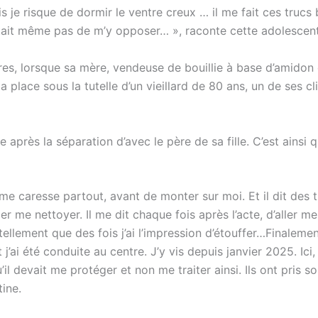
uis je risque de dormir le ventre creux … il me fait ces trucs 
ttait même pas de m’y opposer… », raconte cette adolescen
ires, lorsque sa mère, vendeuse de bouillie à base d’amidon
ce sous la tutelle d’un vieillard de 80 ans, un de ses cli
après la séparation d’avec le père de sa fille. C’est ainsi 
me caresse partout, avant de monter sur moi. Et il dit des 
r me nettoyer. Il me dit chaque fois après l’acte, d’aller m
 tellement que des fois j’ai l’impression d’étouffer…Finalement
 j’ai été conduite au centre. J’y vis depuis janvier 2025. Ici, 
l devait me protéger et non me traiter ainsi. Ils ont pris so
tine.