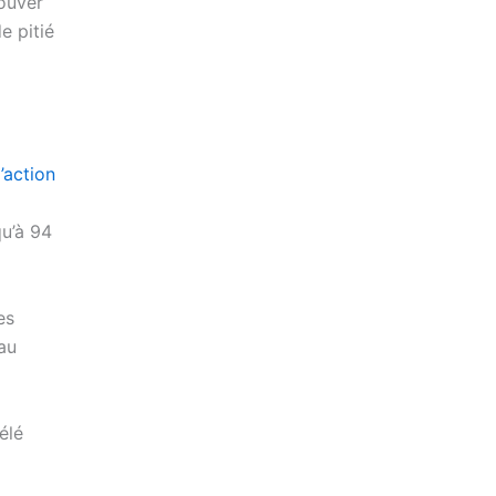
rouver
e pitié
’action
qu’à 94
es
au
élé