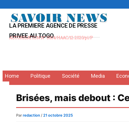
Aller
au
contenu
LA PREMIERE AGENCE DE PRESSE
PRIVEE AU TOGO
AUTORISATION N° 0004/HAAC/12-2020/pl/P
Home
Politique
Société
Media
Econ
Brisées, mais debout : Ce
Par
redaction
/
21 octobre 2025