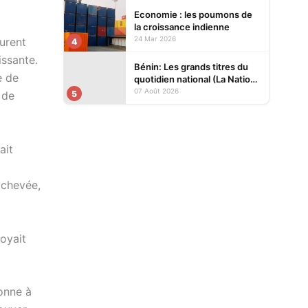
Economie : les poumons de
la croissance indienne
24 Mar 2026
durent
4
issante.
Bénin: Les grands titres du
e de
quotidien national (La Nation)
et des journaux privés en
07 Août 2026
5
 de
kiosques ce vendredi 7 Août
2026
ait
achevée,
voyait
bonne à