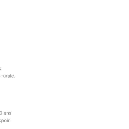
s
rurale.
10 ans
spoir.