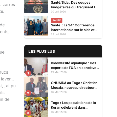
Santé/Sida : Des coupes
bizarres
budgétaires qui fragilisent la
te.
prévention et menacent les
30 Juil 2026
acquis (ONUSIDA)
SANTÉ
 de
Santé : La 24ᵉ Conférence
internationale sur le sida et
ents,
les IST en Afrique se tiendra
29 Juil 2026
en 2027 à Cotonou
LES PLUS LUS
que
Biodiversité aquatique : Des
experts de l’UA en conclave à
trucs
Lomé pour renforcer la
13 Mar 2026
1
protection des écosystèmes
e laver…
ONUSIDA au Togo : Christian
, j’ai pu
Mouala, nouveau directeur
ils
pays
16 Mar 2026
2
in de
Togo : Les populations de la
Kéran célèbrent dans
l’allégresse Tislim-Difoini,
16 Mar 2026
3
leur fête traditionnelle