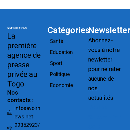
Catégories
Newslette
La
Abonnez-
Santé
première
vous à notre
Education
agence de
newletter
Sport
presse
pour ne rater
privée au
Politique
aucune de
Togo
Economie
nos
Nos
actualités
contacts :
Replica
infosavoirn
ews.net
Watches for
99352923/
Sale