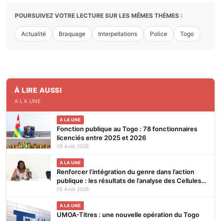
POURSUIVEZ VOTRE LECTURE SUR LES MÊMES THÈMES :
Actualité
Braquage
Interpellations
Police
Togo
À LIRE AUSSI
A LA UNE
A LA UNE
Fonction publique au Togo : 78 fonctionnaires
licenciés entre 2025 et 2026
05 Août 2026
A LA UNE
Renforcer l’intégration du genre dans l’action
publique : les résultats de l’analyse des Cellules
Focales Genre restitués à Lomé
05 Août 2026
A LA UNE
UMOA-Titres : une nouvelle opération du Togo