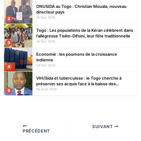
ONUSIDA au Togo : Christian Mouala, nouveau
directeur pays
16 Mar 2026
2
Togo : Les populations de la Kéran célèbrent dans
l’allégresse Tislim-Difoini, leur fête traditionnelle
16 Mar 2026
3
Economie : les poumons de la croissance
indienne
24 Mar 2026
4
VIH/Sida et tuberculose : le Togo cherche à
préserver ses acquis face à la baisse des
financements
06 Août 2026
5
SUIVANT
PRÉCÉDENT