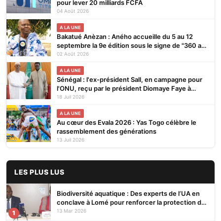
pour lever 20 milliards FCFA
04 Août 2026
A LA UNE
Bakatué Anèzan : Aného accueille du 5 au 12
septembre la 9e édition sous le signe de "360 ans
de résilience"
02 Août 2026
A LA UNE
Sénégal : l'ex-président Sall, en campagne pour
l'ONU, reçu par le président Diomaye Faye à
Dakar
18 Juil 2026
A LA UNE
Au cœur des Evala 2026 : Yas Togo célèbre le
rassemblement des générations
13 Juil 2026
LES PLUS LUS
Biodiversité aquatique : Des experts de l’UA en
conclave à Lomé pour renforcer la protection des
écosystèmes
13 Mar 2026
1