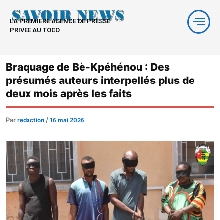
Aller
au
LA PREMIERE AGENCE DE PRESSE
contenu
PRIVEE AU TOGO
Braquage de Bè-Kpéhénou : Des
présumés auteurs interpellés plus de
deux mois après les faits
Par
/
redaction
16 mai 2026