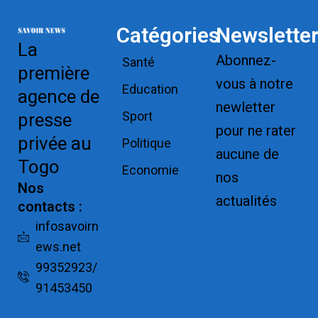
Catégories
Newslette
La
Abonnez-
Santé
première
vous à notre
Education
agence de
newletter
Sport
presse
pour ne rater
privée au
Politique
aucune de
Togo
Economie
nos
Nos
actualités
contacts :
Replica
infosavoirn
ews.net
Watches for
99352923/
Sale
91453450
Montres pas