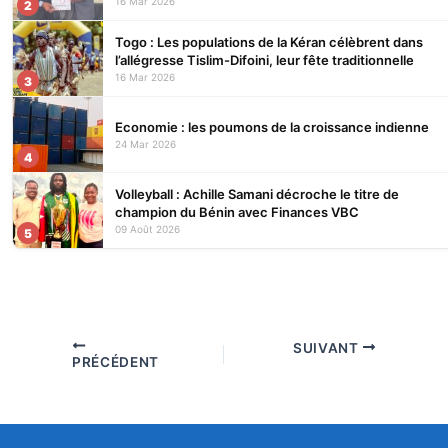
16 Mar 2026
2
Togo : Les populations de la Kéran célèbrent dans
l’allégresse Tislim-Difoini, leur fête traditionnelle
16 Mar 2026
3
Economie : les poumons de la croissance indienne
24 Mar 2026
4
Volleyball : Achille Samani décroche le titre de
champion du Bénin avec Finances VBC
09 Août 2026
5
SUIVANT
PRÉCÉDENT