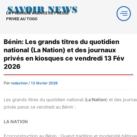
Aller
au
LA PREMIERE AGENCE DE PRESSE
contenu
PRIVEE AU TOGO
Bénin: Les grands titres du quotidien
national (La Nation) et des journaux
privés en kiosques ce vendredi 13 Fév
2026
Par
/
redaction
13 février 2026
Les grands titres du quotidien national (
La Nation
) et des journa
privés parus ce vendredi au Bénin :
LA NATION
Ecoconstruction au Bénin : Quand tradition et modernité bâtisse