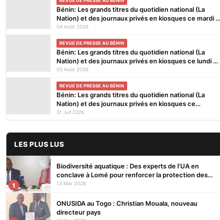
REVUE DE PRESSE AU BÉNIN
Bénin: Les grands titres du quotidien national (La
Nation) et des journaux privés en kiosques ce mardi 4
Août 2026
04 Août 2026
REVUE DE PRESSE AU BÉNIN
Bénin: Les grands titres du quotidien national (La
Nation) et des journaux privés en kiosques ce lundi 3
Août 2026
03 Août 2026
REVUE DE PRESSE AU BÉNIN
Bénin: Les grands titres du quotidien national (La
Nation) et des journaux privés en kiosques ce
vendredi 31 Juillet 2026
31 Juil 2026
LES PLUS LUS
Biodiversité aquatique : Des experts de l’UA en
conclave à Lomé pour renforcer la protection des
écosystèmes
13 Mar 2026
1
ONUSIDA au Togo : Christian Mouala, nouveau
directeur pays