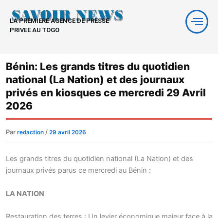
Aller
au
LA PREMIERE AGENCE DE PRESSE
contenu
PRIVEE AU TOGO
Bénin: Les grands titres du quotidien
national (La Nation) et des journaux
privés en kiosques ce mercredi 29 Avril
2026
Par
/
redaction
29 avril 2026
Les grands titres du quotidien national (La Nation) et des
journaux privés parus ce mercredi au Bénin :
LA NATION
Restauration des terres : Un levier économique majeur face à la