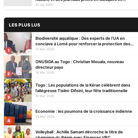
vendredi 31 Juillet 2026
31 Juil 2026
LES PLUS LUS
Biodiversité aquatique : Des experts de l’UA en
conclave à Lomé pour renforcer la protection des
écosystèmes
13 Mar 2026
1
ONUSIDA au Togo : Christian Mouala, nouveau
directeur pays
16 Mar 2026
2
Togo : Les populations de la Kéran célèbrent dans
l’allégresse Tislim-Difoini, leur fête traditionnelle
16 Mar 2026
3
Economie : les poumons de la croissance indienne
24 Mar 2026
4
Volleyball : Achille Samani décroche le titre de
champion du Bénin avec Finances VBC