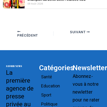
09 Août 2026
5
SUIVANT
PRÉCÉDENT
Catégories
Newslette
La
Abonnez-
Santé
première
vous à notre
Education
agence de
newletter
Sport
presse
pour ne rater
privée au
Politique