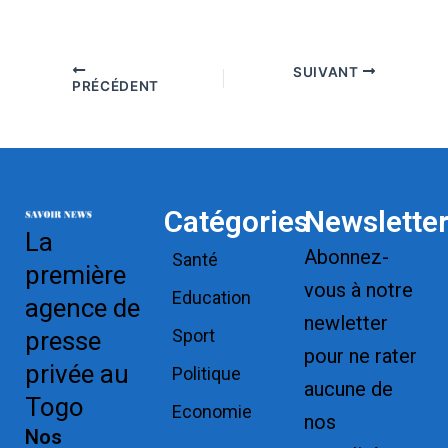
SUIVANT
PRÉCÉDENT
Catégories
Newslette
La
Abonnez-
Santé
première
vous à notre
Education
agence de
newletter
Sport
presse
pour ne rater
privée au
Politique
aucune de
Togo
Economie
nos
Nos