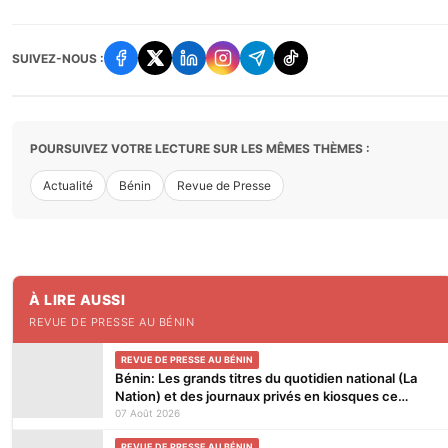
SUIVEZ-NOUS :
POURSUIVEZ VOTRE LECTURE SUR LES MÊMES THÈMES :
Actualité
Bénin
Revue de Presse
À LIRE AUSSI
REVUE DE PRESSE AU BÉNIN
REVUE DE PRESSE AU BÉNIN
Bénin: Les grands titres du quotidien national (La
Nation) et des journaux privés en kiosques ce
vendredi 7 Août 2026
07 Août 2026
REVUE DE PRESSE AU BÉNIN