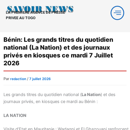
Aller
au
LA PREMIERE AGENCE DE PRESSE
contenu
PRIVEE AU TOGO
Bénin: Les grands titres du quotidien
national (La Nation) et des journaux
privés en kiosques ce mardi 7 Juillet
2026
Par
/
redaction
7 juillet 2026
Les grands titres du quotidien national (
La Nation
) et des
journaux privés, en kiosques ce mardi au Bénin :
LA NATION
Visite d’Etat en Mauritanie : Wadagni et El Ghazouani renforcent