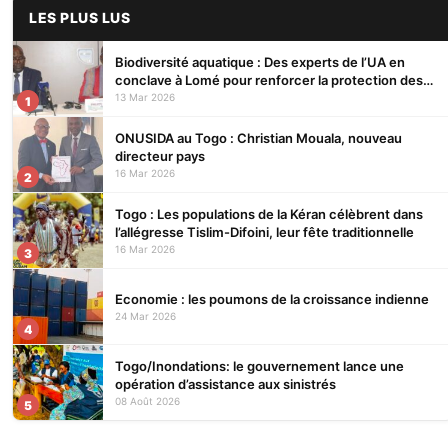
LES PLUS LUS
Biodiversité aquatique : Des experts de l’UA en
conclave à Lomé pour renforcer la protection des
écosystèmes
13 Mar 2026
1
ONUSIDA au Togo : Christian Mouala, nouveau
directeur pays
16 Mar 2026
2
Togo : Les populations de la Kéran célèbrent dans
l’allégresse Tislim-Difoini, leur fête traditionnelle
16 Mar 2026
3
Economie : les poumons de la croissance indienne
24 Mar 2026
4
Togo/Inondations: le gouvernement lance une
opération d’assistance aux sinistrés
08 Août 2026
5