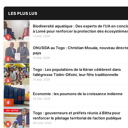
LES PLUS LUS
Biodiversité aquatique : Des experts de l’UA en concl
à Lomé pour renforcer la protection des écosystème
13 Mar 2026
1
ONUSIDA au Togo : Christian Mouala, nouveau direct
pays
16 Mar 2026
2
Togo : Les populations de la Kéran célèbrent dans
l’allégresse Tislim-Difoini, leur fête traditionnelle
16 Mar 2026
3
Economie : les poumons de la croissance indienne
24 Mar 2026
4
Togo : gouverneurs et préfets réunis à Blitta pour
renforcer le pilotage territorial de l’action publique
06 Août 2026
5