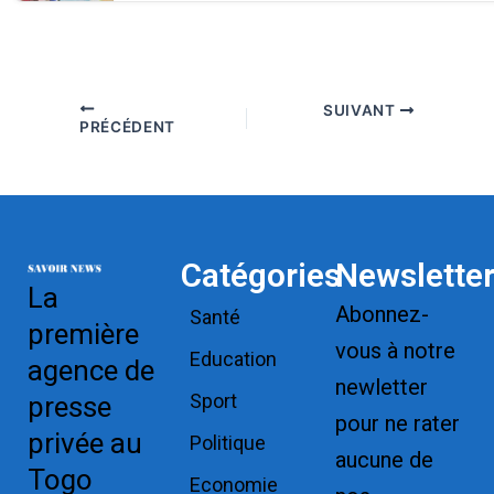
SUIVANT
PRÉCÉDENT
Catégories
Newslette
La
Abonnez-
Santé
première
vous à notre
Education
agence de
newletter
Sport
presse
pour ne rater
privée au
Politique
aucune de
Togo
Economie