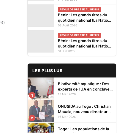
kiosques ce mardi 4 Août
REVUE DE PRESSE AU BÉNIN
2026
Bénin: Les grands titres du
quotidien national (La Nation)
290
et des journaux privés en
03 Août 2026
kiosques ce lundi 3 Août
REVUE DE PRESSE AU BÉNIN
2026
Bénin: Les grands titres du
quotidien national (La Nation)
et des journaux privés en
31 Juil 2026
kiosques ce vendredi 31
Juillet 2026
LES PLUS LUS
Biodiversité aquatique : Des
experts de l’UA en conclave à
Lomé pour renforcer la
13 Mar 2026
1
protection des écosystèmes
ONUSIDA au Togo : Christian
Mouala, nouveau directeur
pays
16 Mar 2026
2
Togo : Les populations de la