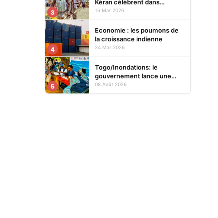
Kéran célèbrent dans
l’allégresse Tislim-Difoini,
16 Mar 2026
3
leur fête traditionnelle
Economie : les poumons de
la croissance indienne
24 Mar 2026
4
Togo/Inondations: le
gouvernement lance une
opération d’assistance aux
08 Août 2026
5
sinistrés