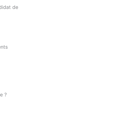
didat de
ents
ue ?