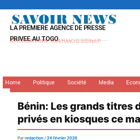
Aller
au
contenu
LA PREMIERE AGENCE DE PRESSE
PRIVEE AU TOGO
AUTORISATION N° 0004/HAAC/12-2020/pl/P
Home
Politique
Société
Media
Econ
Bénin: Les grands titres 
privés en kiosques ce m
Par
redaction
/
24 février 2026