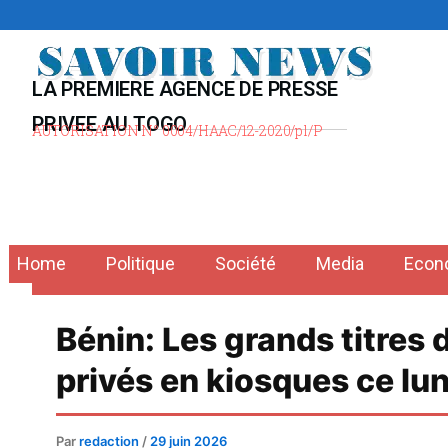
Aller
au
contenu
LA PREMIERE AGENCE DE PRESSE
PRIVEE AU TOGO
AUTORISATION N° 0004/HAAC/12-2020/pl/P
Home
Politique
Société
Media
Econ
Bénin: Les grands titres 
privés en kiosques ce lu
Par
redaction
/
29 juin 2026