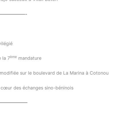
——————-
ilégié
ème
 la 7
mandature
 modifiée sur le boulevard de La Marina à Cotonou
 au cœur des échanges sino-béninois
——————–