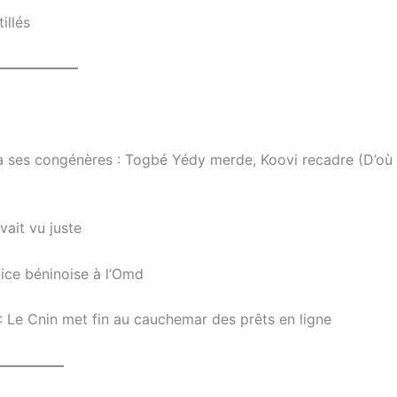
illés
——————
 à ses congénères : Togbé Yédy merde, Koovi recadre (D’où
ait vu juste
tice béninoise à l’Omd
 Le Cnin met fin au cauchemar des prêts en ligne
—————