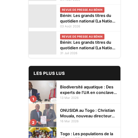
kiosques ce mardi 4 Août
REVUE DE PRESSE AU BÉNIN
2026
Bénin: Les grands titres du
quotidien national (La Nation)
et des journaux privés en
03 Août 2026
kiosques ce lundi 3 Août
REVUE DE PRESSE AU BÉNIN
2026
Bénin: Les grands titres du
quotidien national (La Nation)
et des journaux privés en
31 Juil 2026
kiosques ce vendredi 31
Juillet 2026
LES PLUS LUS
Biodiversité aquatique : Des
experts de l’UA en conclave à
Lomé pour renforcer la
13 Mar 2026
1
protection des écosystèmes
ONUSIDA au Togo : Christian
Mouala, nouveau directeur
pays
16 Mar 2026
2
Togo : Les populations de la