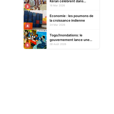
Kéran célèbrent dans
l’allégresse Tislim-Difoini,
16 Mar 2026
3
leur fête traditionnelle
Economie : les poumons de
la croissance indienne
24 Mar 2026
4
Togo/Inondations: le
gouvernement lance une
opération d’assistance aux
08 Août 2026
5
sinistrés