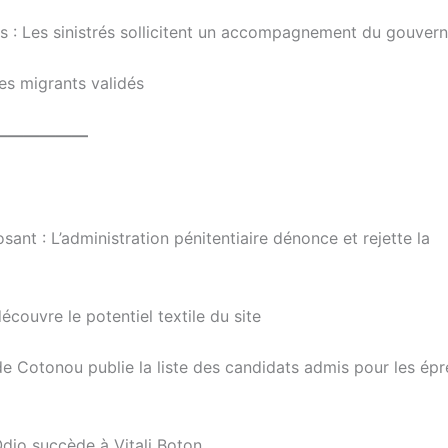
es : Les sinistrés sollicitent un accompagnement du gouver
es migrants validés
——————
sant : L’administration pénitentiaire dénonce et rejette la
couvre le potentiel textile du site
de Cotonou publie la liste des candidats admis pour les ép
djo succède à Vitali Boton