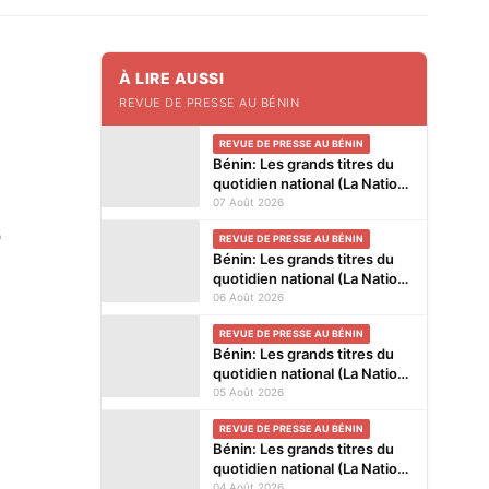
À LIRE AUSSI
REVUE DE PRESSE AU BÉNIN
REVUE DE PRESSE AU BÉNIN
Bénin: Les grands titres du
quotidien national (La Nation)
et des journaux privés en
07 Août 2026
kiosques ce vendredi 7 Août
5
REVUE DE PRESSE AU BÉNIN
2026
Bénin: Les grands titres du
quotidien national (La Nation)
et des journaux privés en
06 Août 2026
kiosques ce jeudi 6 Août
REVUE DE PRESSE AU BÉNIN
2026
Bénin: Les grands titres du
quotidien national (La Nation)
et des journaux privés en
05 Août 2026
kiosques ce mercredi 5 Août
REVUE DE PRESSE AU BÉNIN
2026
Bénin: Les grands titres du
quotidien national (La Nation)
et des journaux privés en
04 Août 2026