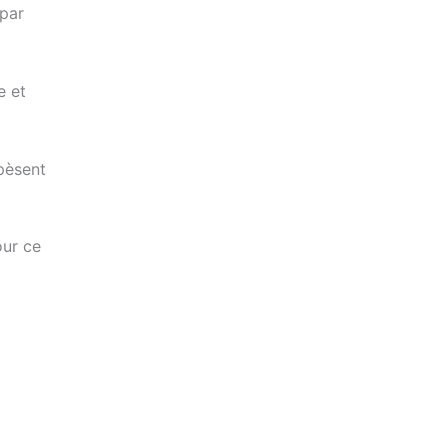
 par
e et
pèsent
our ce