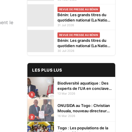
kiosques ce lundi 3 Août
REVUE DE PRESSE AU BÉNIN
2026
Bénin: Les grands titres du
quotidien national (La Nation)
ent le
et des journaux privés en
31 Juil 2026
kiosques ce vendredi 31
REVUE DE PRESSE AU BÉNIN
Juillet 2026
Bénin: Les grands titres du
quotidien national (La Nation)
et des journaux privés en
30 Juil 2026
kiosques ce jeudi 30 Juillet
2026
LES PLUS LUS
Biodiversité aquatique : Des
experts de l’UA en conclave à
Lomé pour renforcer la
13 Mar 2026
1
protection des écosystèmes
ONUSIDA au Togo : Christian
Mouala, nouveau directeur
pays
16 Mar 2026
2
Togo : Les populations de la