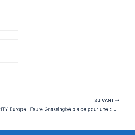
SUIVANT
À FII PRIORITY Europe : Faure Gnassingbé plaide pour une « relation stratégique plus équilibrée » entre l’Europe et l’Afrique