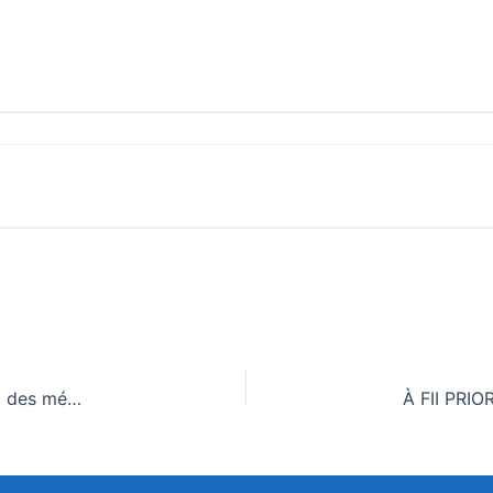
Décès d’Eugène Atigan : Des acteurs de la culture et des médias se mobilisent pour un ultime hommage