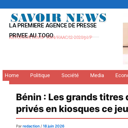
Aller
au
contenu
LA PREMIERE AGENCE DE PRESSE
PRIVEE AU TOGO
AUTORISATION N° 0004/HAAC/12-2020/pl/P
Home
Politique
Société
Media
Econ
Bénin : Les grands titres
privés en kiosques ce je
Par
redaction
/
18 juin 2026