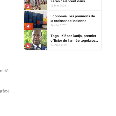
Kéran célèbrent dans
l’allégresse Tislim-Difoini,
16 Mar 2026
3
leur fête traditionnelle
Economie : les poumons de
la croissance indienne
24 Mar 2026
4
Togo : Kléber Dadjo, premier
officier de l'armée togolaise
devenu chef de l'État, au
07 Août 2026
5
cœur d'un ouvrage
omité
grâce